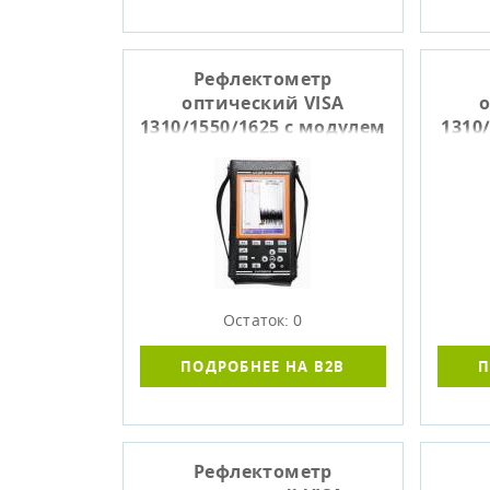
Рефлектометр
оптический VISA
о
1310/1550/1625 с модулем
1310
M1 и фильтром
Остаток: 0
ПОДРОБНЕЕ НА B2B
П
Рефлектометр