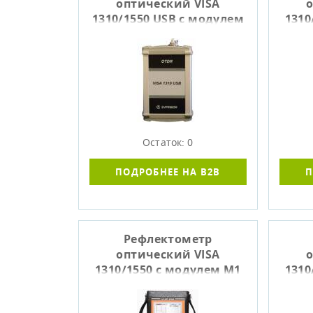
оптический VISA
о
1310/1550 USB с модулем
1310
М0 (37/35 дБ)
Остаток: 0
ПОДРОБНЕЕ НА B2B
П
Рефлектометр
оптический VISA
о
1310/1550 с модулем М1
1310