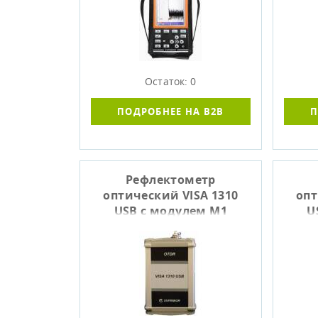
Остаток: 0
ПОДРОБНЕЕ НА B2B
П
Рефлектометр
оптический VISA 1310
опт
USB с модулем M1
U