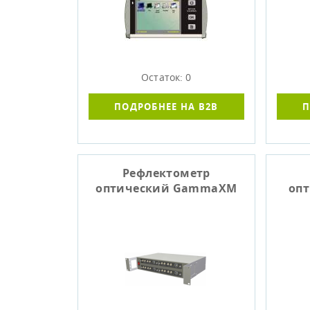
Остаток: 0
ПОДРОБНЕЕ НА B2B
П
Рефлектометр
оптический GammaXM
опт