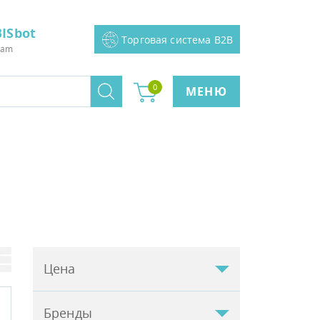
ISbot
Торговая система B2B
ram
0
МЕНЮ
Цена
Бренды