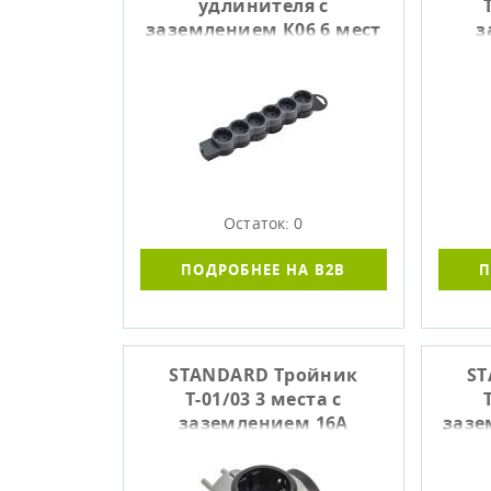
удлинителя с
заземлением К06 6 мест
з
черный IEK
верт
Остаток: 0
ПОДРОБНЕЕ НА B2B
П
STANDARD Тройник
ST
Т-01/03 3 места с
заземлением 16А
зазе
алюминий IEK