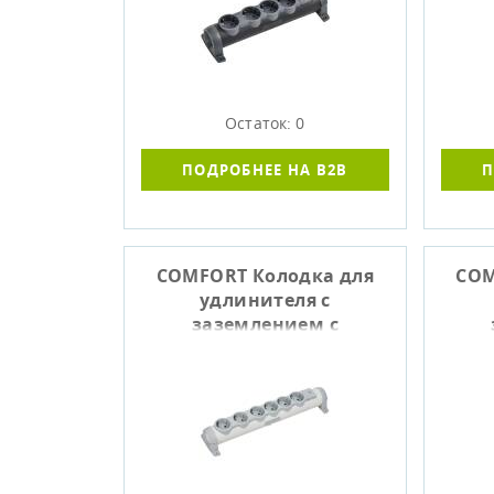
Остаток: 0
ПОДРОБНЕЕ НА B2B
П
COMFORT Колодка для
COM
удлинителя с
заземлением с
выключателем К06В 6
вык
мест белый IEK