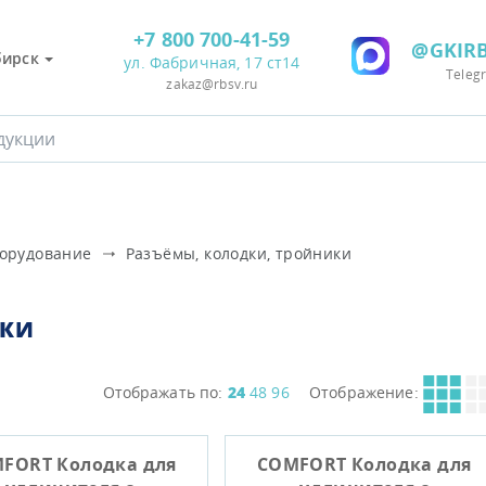
+7 800 700-41-59
@GKIRB
бирск
ул. Фабричная, 17 ст14
Teleg
zakaz@rbsv.ru
борудование
Разъёмы, колодки, тройники
ИКИ
Отображать по:
24
48
96
Отображение:
FORT Колодка для
COMFORT Колодка для