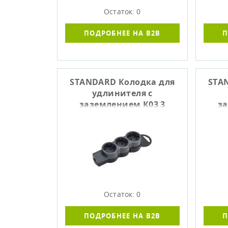
Остаток: 0
ПОДРОБНЕЕ НА B2B
П
STANDARD Колодка для
STA
удлинителя с
заземлением К03 3
за
места черный IEK
Остаток: 0
ПОДРОБНЕЕ НА B2B
П