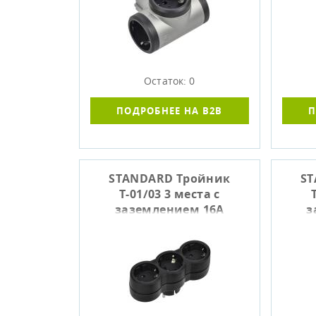
Остаток: 0
ПОДРОБНЕЕ НА B2B
П
STANDARD Тройник
ST
Т-01/03 3 места с
заземлением 16А
з
вертикальный черный
IEK