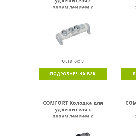
удлинителя с
заземлением с
выключателем К03В 3
вык
места белый IEK
м
Остаток: 0
ПОДРОБНЕЕ НА B2B
П
COMFORT Колодка для
COM
удлинителя с
заземлением с
выключателем К04В 4
вык
места черный IEK