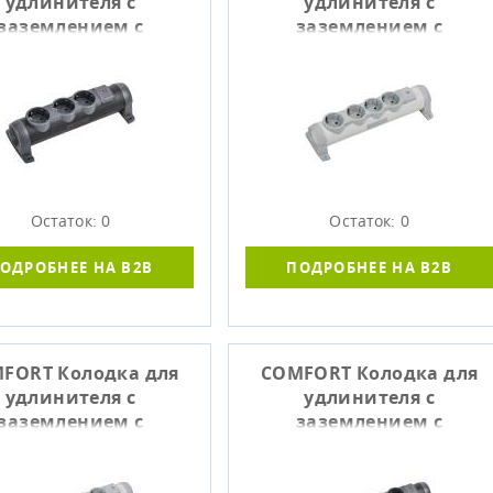
удлинителя с
удлинителя с
заземлением с
заземлением с
лючателем К03В 3
выключателем К04В 4
еста черный IEK
места белый IEK
Остаток: 0
Остаток: 0
ОДРОБНЕЕ НА B2B
ПОДРОБНЕЕ НА B2B
FORT Колодка для
COMFORT Колодка для
удлинителя с
удлинителя с
заземлением с
заземлением с
лючателем К05В 5
выключателем К05В 5
мест белый IEK
мест черный IEK