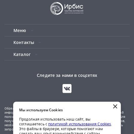
Меню
Контакты
Каталог
Следите за нами в соцсетях
×
Обращаем ваше внимание на то, что данный сайт носит исключительно
Мы используем Cookies
информационный характер и не является публичной офертой, определяемой
положениями Статьи 437(2) Гражданского кодекса Российской Федерации. Для
Продолжая использовать наш сайт, вы
получения подробной информации о наличии и стоимости указанных товаров,
соглашаетесь с
политикой использования Cookies
.
необходимо обратиться к менеджерам компании по телефону или отправить
Это файлы в браузере, которые помогают нам
запрос на почтовый адрес указанный в контактах.
сделать ваш опыт взаимодействия с сайтом