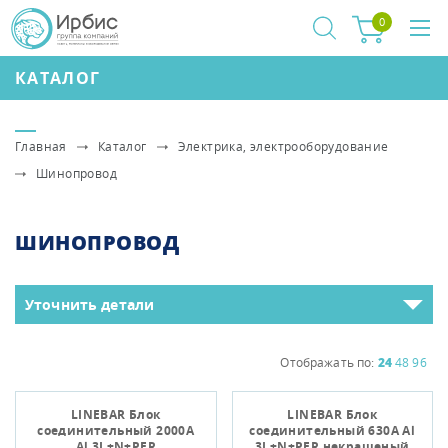
0
КАТАЛОГ
Главная
Каталог
Электрика, электрооборудование
Шинопровод
ШИНОПРОВОД
Уточнить детали
Отображать по:
24
48
96
LINEBAR Блок
LINEBAR Блок
соединительный 2000А
соединительный 630А Al
Al 3L+N+PER
3L+N+PER некрашеный