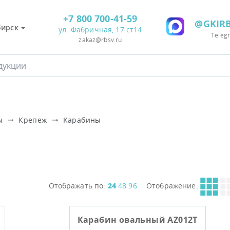
+7 800 700-41-59
@GKIRB
бирск
ул. Фабричная, 17 ст14
Teleg
zakaz@rbsv.ru
ы
Крепеж
Карабины
Отображать по:
24
48
96
Отображение:
Карабин овальный AZ012T