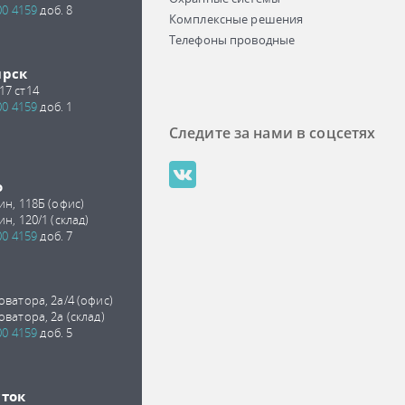
00 4159
доб. 8
Комплексные решения
Телефоны проводные
ирск
17 ст14
00 4159
доб. 1
Следите за нами в соцсетях
о
ин, 118Б (офис)
ин, 120/1 (склад)
00 4159
доб. 7
оватора, 2а/4 (офис)
оватора, 2а (склад)
00 4159
доб. 5
сток