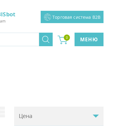
ISbot
Торговая система B2B
ram
0
МЕНЮ
Цена