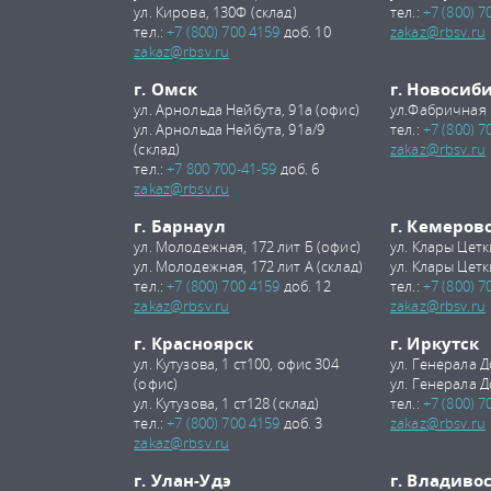
ул. Кирова, 130Ф (склад)
тел.:
+7 (800) 7
тел.:
+7 (800) 700 4159
доб. 10
zakaz@rbsv.ru
zakaz@rbsv.ru
г. Омск
г. Новосиб
ул. Арнольда Нейбута, 91а (офис)
ул.Фабричная 
ул. Арнольда Нейбута, 91а/9
тел.:
+7 (800) 7
(склад)
zakaz@rbsv.ru
тел.:
+7 800 700-41-59
доб. 6
zakaz@rbsv.ru
г. Барнаул
г. Кемеров
ул. Молодежная, 172 лит Б (офис)
ул. Клары Цетк
ул. Молодежная, 172 лит А (склад)
ул. Клары Цетк
тел.:
+7 (800) 700 4159
доб. 12
тел.:
+7 (800) 7
zakaz@rbsv.ru
zakaz@rbsv.ru
г. Красноярск
г. Иркутск
ул. Кутузова, 1 ст100, офис 304
ул. Генерала Д
(офис)
ул. Генерала Д
ул. Кутузова, 1 ст128 (склад)
тел.:
+7 (800) 7
тел.:
+7 (800) 700 4159
доб. 3
zakaz@rbsv.ru
zakaz@rbsv.ru
г. Улан-Удэ
г. Владиво