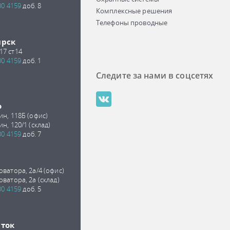
00 4159
доб. 8
Комплексные решения
Телефоны проводные
ирск
17 ст14
00 4159
доб. 1
Следите за нами в соцсетях
о
ин, 118Б (офис)
ин, 120/1 (склад)
00 4159
доб. 7
оватора, 2а/4 (офис)
оватора, 2а (склад)
00 4159
доб. 5
сток