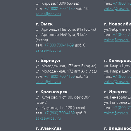
ул. Кирова, 130Ф (склад)
тел.:
+7 (800) 7
тел.:
+7 (800) 700 4159
доб. 10
zakaz@rbsv.ru
zakaz@rbsv.ru
г. Омск
г. Новосиб
ул. Арнольда Нейбута, 91а (офис)
ул.Фабричная 
ул. Арнольда Нейбута, 91а/9
тел.:
+7 (800) 7
(склад)
zakaz@rbsv.ru
тел.:
+7 800 700-41-59
доб. 6
zakaz@rbsv.ru
г. Барнаул
г. Кемеров
ул. Молодежная, 172 лит Б (офис)
ул. Клары Цетк
ул. Молодежная, 172 лит А (склад)
ул. Клары Цетк
тел.:
+7 (800) 700 4159
доб. 12
тел.:
+7 (800) 7
zakaz@rbsv.ru
zakaz@rbsv.ru
г. Красноярск
г. Иркутск
ул. Кутузова, 1 ст100, офис 304
ул. Генерала Д
(офис)
ул. Генерала Д
ул. Кутузова, 1 ст128 (склад)
тел.:
+7 (800) 7
тел.:
+7 (800) 700 4159
доб. 3
zakaz@rbsv.ru
zakaz@rbsv.ru
г. Улан-Удэ
г. Владиво