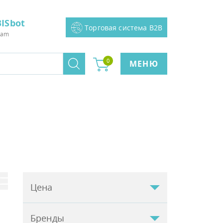
ISbot
Торговая система B2B
ram
0
МЕНЮ
Цена
Бренды