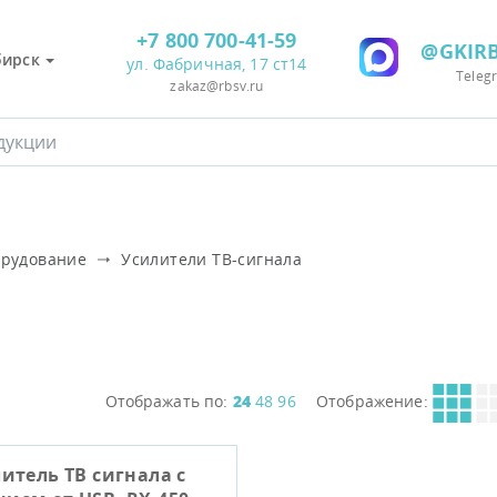
+7 800 700-41-59
@GKIRB
бирск
ул. Фабричная, 17 ст14
Teleg
zakaz@rbsv.ru
орудование
Усилители ТВ-сигнала
Отображать по:
24
48
96
Отображение:
итель ТВ сигнала с