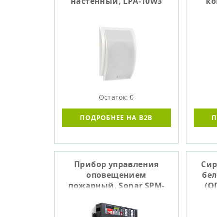
настенный, LPA-10W3
к
Остаток: 0
ПОДРОБНЕЕ НА B2B
П
Прибор управления
Сир
оповещением
бел
пожарный, Sonar SPM-
(О
B20085-AW