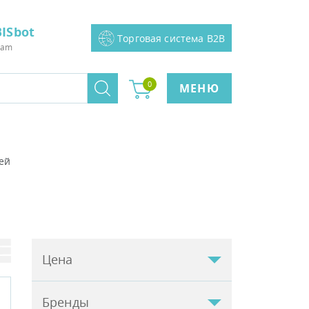
ISbot
Торговая система B2B
ram
0
МЕНЮ
ей
Цена
Бренды