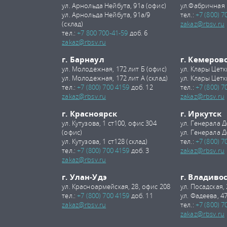
ул. Арнольда Нейбута, 91а (офис)
ул.Фабричная 
ул. Арнольда Нейбута, 91а/9
тел.:
+7 (800) 7
(склад)
zakaz@rbsv.ru
тел.:
+7 800 700-41-59
доб. 6
zakaz@rbsv.ru
г. Барнаул
г. Кемеров
ул. Молодежная, 172 лит Б (офис)
ул. Клары Цетк
ул. Молодежная, 172 лит А (склад)
ул. Клары Цетк
тел.:
+7 (800) 700 4159
доб. 12
тел.:
+7 (800) 7
zakaz@rbsv.ru
zakaz@rbsv.ru
г. Красноярск
г. Иркутск
ул. Кутузова, 1 ст100, офис 304
ул. Генерала Д
(офис)
ул. Генерала Д
ул. Кутузова, 1 ст128 (склад)
тел.:
+7 (800) 7
тел.:
+7 (800) 700 4159
доб. 3
zakaz@rbsv.ru
zakaz@rbsv.ru
г. Улан-Удэ
г. Владиво
ул. Красноармейская, 28, офис 208
ул. Посадская,
тел.:
+7 (800) 700 4159
доб. 11
ул. Фадеева, 47
zakaz@rbsv.ru
тел.:
+7 (800) 7
zakaz@rbsv.ru