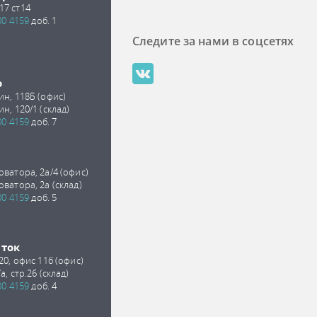
17 ст14
00 4159
доб. 1
Следите за нами в соцсетях
о
ин, 118Б (офис)
ин, 120/1 (склад)
00 4159
доб. 7
оватора, 2а/4 (офис)
оватора, 2а (склад)
00 4159
доб. 5
сток
 20, офис 11б (офис)
а, стр.26 (склад)
00 4159
доб. 4