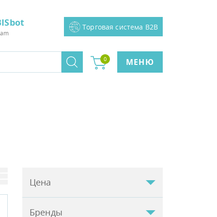
ISbot
Торговая система B2B
ram
0
МЕНЮ
Цена
Бренды