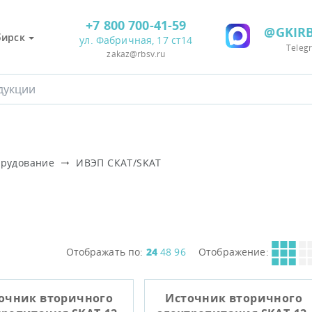
+7 800 700-41-59
@GKIRB
бирск
ул. Фабричная, 17 ст14
Teleg
zakaz@rbsv.ru
орудование
ИВЭП СКАТ/SKAT
Отображать по:
24
48
96
Отображение:
очник вторичного
Источник вторичного