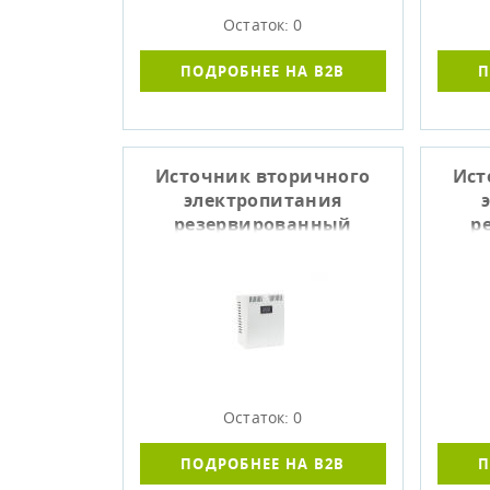
Остаток: 0
ПОДРОБНЕЕ НА B2B
П
Источник вторичного
Ист
электропитания
резервированный
р
СКАТ-1200И7 Li-ion
С
Остаток: 0
ПОДРОБНЕЕ НА B2B
П