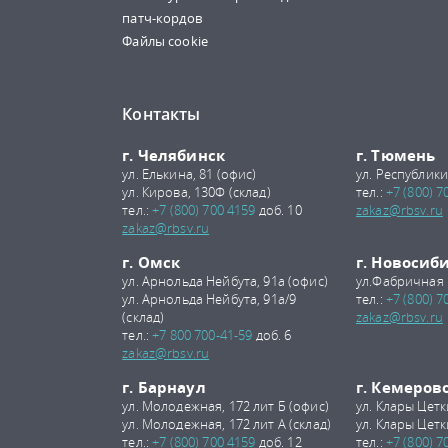
патч-кордов
Файлы cookie
Контакты
г. Челябинск
г. Тюмень
ул. Елькина, 81 (офис)
ул. Республики
ул. Кирова, 130Ф (склад)
тел.:
+7 (800) 7
тел.:
+7 (800) 700 4159
доб. 10
zakaz@rbsv.ru
zakaz@rbsv.ru
г. Омск
г. Новосиб
ул. Арнольда Нейбута, 91а (офис)
ул.Фабричная 
ул. Арнольда Нейбута, 91а/9
тел.:
+7 (800) 7
(склад)
zakaz@rbsv.ru
тел.:
+7 800 700-41-59
доб. 6
zakaz@rbsv.ru
г. Барнаул
г. Кемеров
ул. Молодежная, 172 лит Б (офис)
ул. Клары Цетк
ул. Молодежная, 172 лит А (склад)
ул. Клары Цетк
тел.:
+7 (800) 700 4159
доб. 12
тел.:
+7 (800) 7