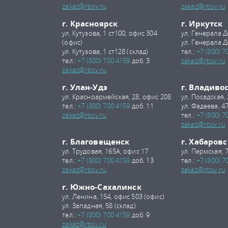
zakaz@rbsv.ru
zakaz@rbsv.ru
г. Красноярск
г. Иркутск
ул. Кутузова, 1 ст100, офис 304
ул. Генерала Д
(офис)
ул. Генерала Д
ул. Кутузова, 1 ст128 (склад)
тел.:
+7 (800) 7
тел.:
+7 (800) 700 4159
доб. 3
zakaz@rbsv.ru
zakaz@rbsv.ru
г. Улан-Удэ
г. Владиво
ул. Красноармейская, 28, офис 208
ул. Посадская,
тел.:
+7 (800) 700 4159
доб. 11
ул. Фадеева, 47
zakaz@rbsv.ru
тел.:
+7 (800) 7
zakaz@rbsv.ru
г. Благовещенск
г. Хабаровс
ул. Трудовая, 165А, офис 17
ул. Пермская, 
тел.:
+7 (800) 700 4159
доб. 13
тел.:
+7 (800) 7
zakaz@rbsv.ru
zakaz@rbsv.ru
г. Южно-Сахалинск
ул. Ленина, 154, офис 503 (офис)
ул. Западная, 58 (склад)
тел.:
+7 (800) 700 4159
доб. 9
zakaz@rbsv.ru