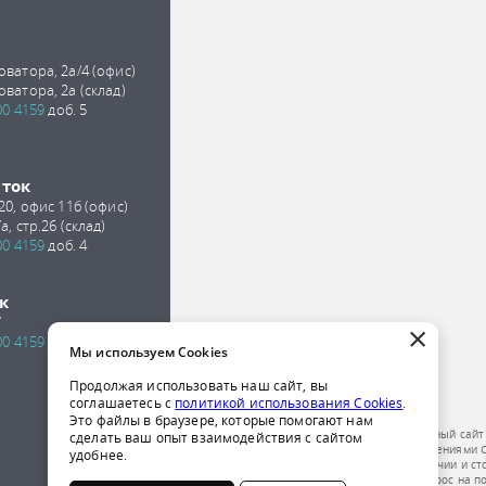
оватора, 2а/4 (офис)
оватора, 2а (склад)
00 4159
доб. 5
сток
 20, офис 11б (офис)
а, стр.26 (склад)
00 4159
доб. 4
к
7
×
00 4159
доб. 2
Мы используем Cookies
Продолжая использовать наш сайт, вы
соглашаетесь с
политикой использования Cookies
.
Это файлы в браузере, которые помогают нам
Обращаем ваше внимание на то, что данный сайт
сделать ваш опыт взаимодействия с сайтом
публичной офертой, определяемой положениями Ст
удобнее.
получения подробной информации о наличии и ст
компании по телефону или отправить запрос на п