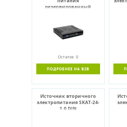
питания
элек
резервированный
СКАТ-1200Т исп. 12/20
RACK (СКАТ ИРП-12/12-
2x17-RACK)
Остаток: 0
ПОДРОБНЕЕ НА B2B
П
Источник вторичного
Ист
электропитания SKAT-24-
эле
1.0 DIN