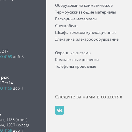
Оборудование климатическое
Термоусаживающие материалы
Расходные материалы
Спецкабель
Шкафы телекоммуникационные
Электрика, электрооборудование
, 247
Охранные системы
00 4159
доб. 8
Комплексные решения
Телефоны проводные
ирск
17 ст14
00 4159
доб. 1
Следите за нами в соцсетях
о
ин, 118Б (офис)
ин, 120/1 (склад)
00 4159
доб. 7