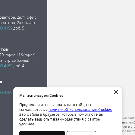
оватора, 2а/4 (офис)
оватора, 2а (склад)
00 4159
доб. 5
сток
 20, офис 11б (офис)
а, стр.26 (склад)
00 4159
доб. 4
к
7
×
00 4159
доб. 2
Мы используем Cookies
Продолжая использовать наш сайт, вы
соглашаетесь с
политикой использования Cookies
.
Это файлы в браузере, которые помогают нам
Обращаем ваше внимание на то, что данный сайт
сделать ваш опыт взаимодействия с сайтом
публичной офертой, определяемой положениями Ст
удобнее.
получения подробной информации о наличии и ст
компании по телефону или отправить запрос на п