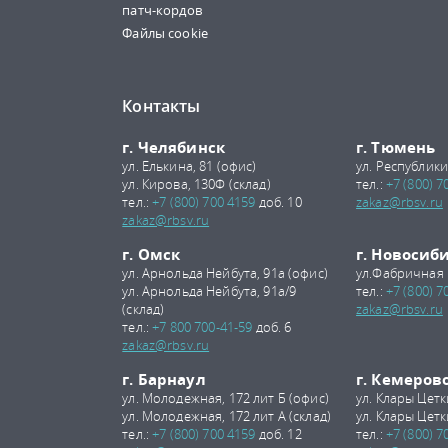
патч-кордов
Файлы cookie
Контакты
г. Челябинск
г. Тюмень
ул. Елькина, 81 (офис)
ул. Республики
ул. Кирова, 130Ф (склад)
тел.:
+7 (800) 7
тел.:
+7 (800) 700 4159
доб. 10
zakaz@rbsv.ru
zakaz@rbsv.ru
г. Омск
г. Новосиб
ул. Арнольда Нейбута, 91а (офис)
ул.Фабричная 
ул. Арнольда Нейбута, 91а/9
тел.:
+7 (800) 7
(склад)
zakaz@rbsv.ru
тел.:
+7 800 700-41-59
доб. 6
zakaz@rbsv.ru
г. Барнаул
г. Кемеров
ул. Молодежная, 172 лит Б (офис)
ул. Клары Цетк
ул. Молодежная, 172 лит А (склад)
ул. Клары Цетк
тел.:
+7 (800) 700 4159
доб. 12
тел.:
+7 (800) 7