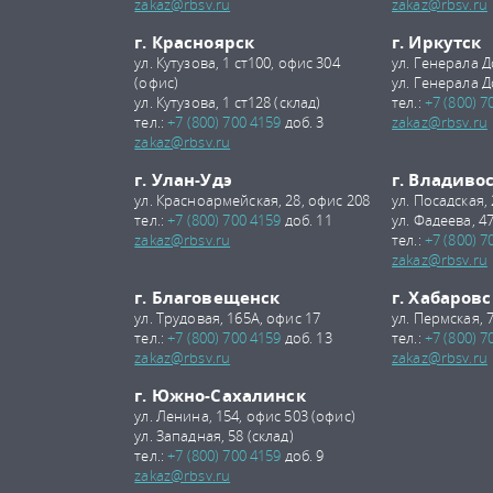
zakaz@rbsv.ru
zakaz@rbsv.ru
г. Красноярск
г. Иркутск
ул. Кутузова, 1 ст100, офис 304
ул. Генерала Д
(офис)
ул. Генерала Д
ул. Кутузова, 1 ст128 (склад)
тел.:
+7 (800) 7
тел.:
+7 (800) 700 4159
доб. 3
zakaz@rbsv.ru
zakaz@rbsv.ru
г. Улан-Удэ
г. Владиво
ул. Красноармейская, 28, офис 208
ул. Посадская,
тел.:
+7 (800) 700 4159
доб. 11
ул. Фадеева, 47
zakaz@rbsv.ru
тел.:
+7 (800) 7
zakaz@rbsv.ru
г. Благовещенск
г. Хабаровс
ул. Трудовая, 165А, офис 17
ул. Пермская, 
тел.:
+7 (800) 700 4159
доб. 13
тел.:
+7 (800) 7
zakaz@rbsv.ru
zakaz@rbsv.ru
г. Южно-Сахалинск
ул. Ленина, 154, офис 503 (офис)
ул. Западная, 58 (склад)
тел.:
+7 (800) 700 4159
доб. 9
zakaz@rbsv.ru