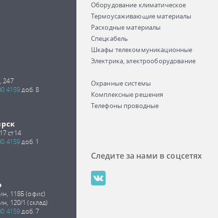
Оборудование климатическое
Термоусаживающие материалы
Расходные материалы
Спецкабель
Шкафы телекоммуникационные
Электрика, электрооборудование
, 247
Охранные системы
00 4159
доб. 8
Комплексные решения
Телефоны проводные
ирск
17 ст14
00 4159
доб. 1
Следите за нами в соцсетях
о
ин, 118Б (офис)
ин, 120/1 (склад)
00 4159
доб. 7