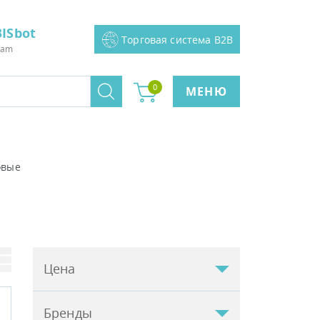
ISbot
Торговая система B2B
ram
0
МЕНЮ
овые
Цена
Бренды