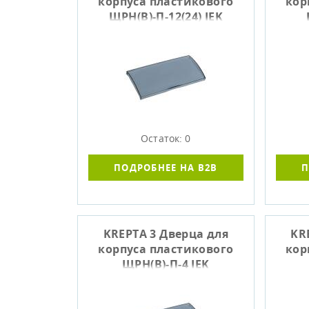
корпуса пластикового
кор
ЩРН(В)-П-12(24) IEK
Остаток: 0
ПОДРОБНЕЕ НА B2B
П
KREPTA 3 Дверца для
KR
корпуса пластикового
кор
ЩРН(В)-П-4 IEK