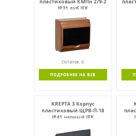
пластиковый КМПн 2/9-2
плас
IP31 дуб IEK
Остаток: 0
ПОДРОБНЕЕ НА B2B
П
KREPTA 3 Корпус
пластиковый ЩРВ-П-18
пла
IP41 черный IEK