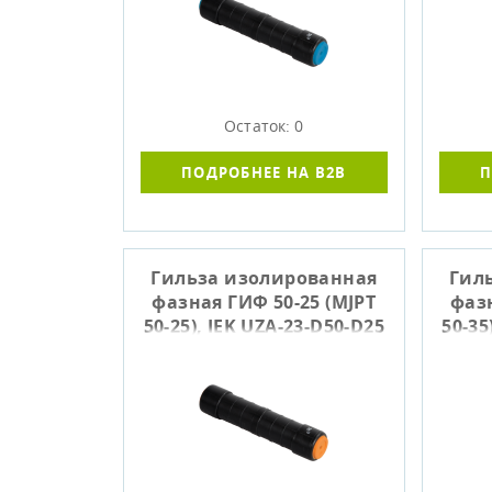
Остаток: 0
ПОДРОБНЕЕ НА B2B
П
Гильза изолированная
Гил
фазная ГИФ 50-25 (MJPT
фазн
50-25), IEK UZA-23-D50-D25
50-35