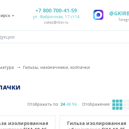
+7 800 700-41-59
@GKIRB
бирск
ул. Фабричная, 17 ст14
Teleg
zakaz@rbsv.ru
матура
Гильзы, наконечники, колпачки
ЛПАЧКИ
Отображать по:
24
48
96
Отображение:
ьза изолированная
Гильза изолированная