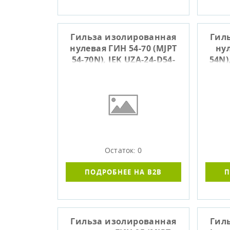
Гильза изолированная
Гил
нулевая ГИН 54-70 (MJPT
нул
54-70N), IEK UZA-24-D54-
54N)
D70
Остаток: 0
ПОДРОБНЕЕ НА B2B
П
Гильза изолированная
Гил