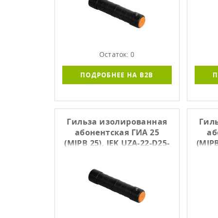
Остаток: 0
ПОДРОБНЕЕ НА B2B
П
Гильза изолированная
Гил
абонентская ГИА 25
аб
(MJPB 25), IEK UZA-22-D25-
(MJPB
D25