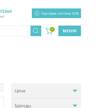
ISbot
Торговая система B2B
ram
0
МЕНЮ
Цена
Бренды