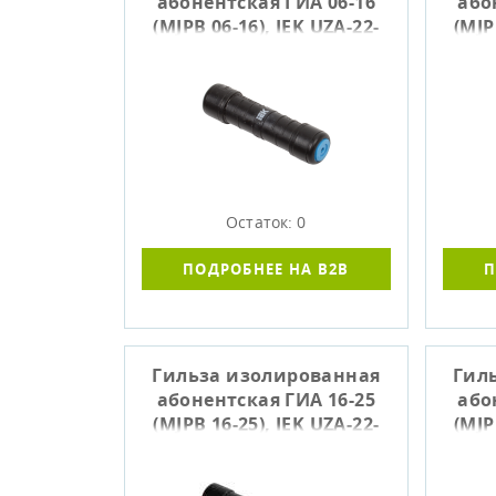
абонентская ГИА 06-16
або
(MJPB 06-16), IEK UZA-22-
(MJP
D06-D16
Остаток: 0
ПОДРОБНЕЕ НА B2B
П
Гильза изолированная
Гил
абонентская ГИА 16-25
або
(MJPB 16-25), IEK UZA-22-
(MJP
D16-D25