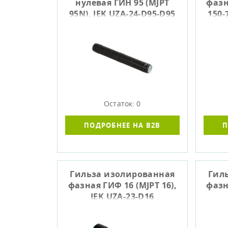
нулевая ГИН 95 (MJPT
фазн
95N), IEK UZA-24-D95-D95
150-
Остаток: 0
ПОДРОБНЕЕ НА B2B
П
Гильза изолированная
Гил
фазная ГИФ 16 (MJPT 16),
фазн
IEK UZA-23-D16