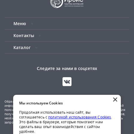
Меню
Контакты
Каталог
Следите за нами в соцсетях
×
Обращаем ваше внимание на то, что данный сайт носит исключительно
Мы используем Cookies
информационный характер и не является публичной офертой, определяемой
положениями Статьи 437(2) Гражданского кодекса Российской Федерации. Для
Продолжая использовать наш сайт, вы
получения подробной информации о наличии и стоимости указанных товаров,
соглашаетесь с
политикой использования Cookies
.
необходимо обратиться к менеджерам компании по телефону или отправить
Это файлы в браузере, которые помогают нам
запрос на почтовый адрес указанный в контактах.
сделать ваш опыт взаимодействия с сайтом
удобнее.