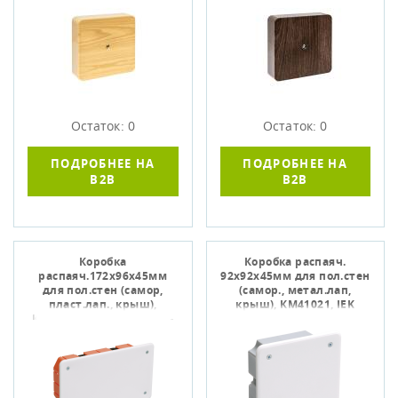
Остаток: 0
Остаток: 0
ПОДРОБНЕЕ НА
ПОДРОБНЕЕ НА
B2B
B2B
Коробка
Коробка распаяч.
распаяч.172х96x45мм
92х92x45мм для пол.стен
для пол.стен (самор,
(самор., метал.лап,
пласт.лап., крыш),
крыш), КМ41021, IEK
КМ41026, IEK UKG11-172-
UKG11-092-092-040-M
096-045-P