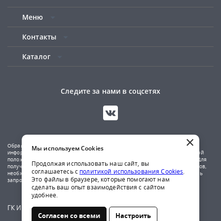
Меню
Контакты
Каталог
Следите за нами в соцсетях
×
Обращаем ваше внимание на то, что данный сайт носит исключительно
Мы используем Cookies
информационный характер и не является публичной офертой, определяемой
положениями Статьи 437(2) Гражданского кодекса Российской Федерации. Для
Продолжая использовать наш сайт, вы
получения подробной информации о наличии и стоимости указанных товаров,
соглашаетесь с
политикой использования Cookies
.
необходимо обратиться к менеджерам компании по телефону или отправить
Это файлы в браузере, которые помогают нам
запрос на почтовый адрес указанный в контактах.
сделать ваш опыт взаимодействия с сайтом
удобнее.
ГК Ирбис © 2009-2026
Согласен со всеми
Настроить