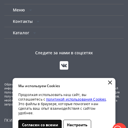
Меню
Контакты
Каталог
Следите за нами в соцсетях
×
Обращаем ваше внимание на то, что данный сайт носит исключительно
Мы используем Cookies
информационный характер и не является публичной офертой, определяемой
положениями Статьи 437(2) Гражданского кодекса Российской Федерации. Для
Продолжая использовать наш сайт, вы
получения подробной информации о наличии и стоимости указанных товаров,
соглашаетесь с
политикой использования Cookies
.
необходимо обратиться к менеджерам компании по телефону или отправить
Это файлы в браузере, которые помогают нам
запрос на почтовый адрес указанный в контактах.
сделать ваш опыт взаимодействия с сайтом
удобнее.
ГК Ирбис © 2009-2026
Согласен со всеми
Настроить