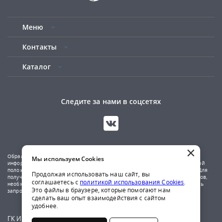
Меню
Контакты
Каталог
Следите за нами в соцсетях
×
Обращаем ваше внимание на то, что данный сайт носит исключительно
Мы используем Cookies
информационный характер и не является публичной офертой, определяемой
положениями Статьи 437(2) Гражданского кодекса Российской Федерации. Для
Продолжая использовать наш сайт, вы
получения подробной информации о наличии и стоимости указанных товаров,
соглашаетесь с
политикой использования Cookies
.
необходимо обратиться к менеджерам компании по телефону или отправить
Это файлы в браузере, которые помогают нам
запрос на почтовый адрес указанный в контактах.
сделать ваш опыт взаимодействия с сайтом
удобнее.
ГК Ирбис © 2009-2026