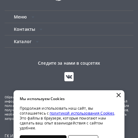
Меню
Контакты
Каталог
Следите за нами в соцсетях
×
Обращаем ваше внимание на то, что данный сайт носит исключительно
Мы используем Cookies
информационный характер и не является публичной офертой, определяемой
положениями Статьи 437(2) Гражданского кодекса Российской Федерации. Для
Продолжая использовать наш сайт, вы
получения подробной информации о наличии и стоимости указанных товаров,
соглашаетесь с
политикой использования Cookies
.
необходимо обратиться к менеджерам компании по телефону или отправить
Это файлы в браузере, которые помогают нам
запрос на почтовый адрес указанный в контактах.
сделать ваш опыт взаимодействия с сайтом
удобнее.
ГК Ирбис © 2009-2026