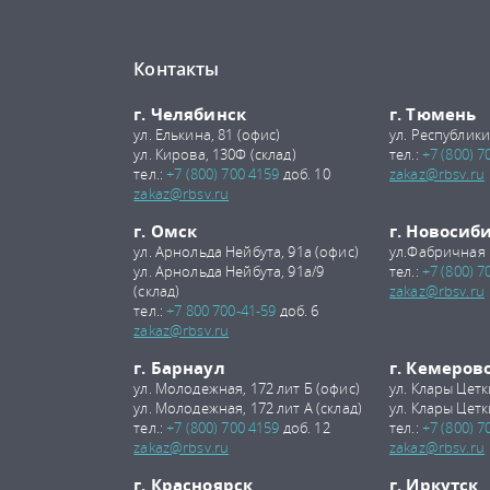
Контакты
г. Челябинск
г. Тюмень
ул. Елькина, 81 (офис)
ул. Республики
ул. Кирова, 130Ф (склад)
тел.:
+7 (800) 7
тел.:
+7 (800) 700 4159
доб. 10
zakaz@rbsv.ru
zakaz@rbsv.ru
г. Омск
г. Новосиб
ул. Арнольда Нейбута, 91а (офис)
ул.Фабричная 
ул. Арнольда Нейбута, 91а/9
тел.:
+7 (800) 7
(склад)
zakaz@rbsv.ru
тел.:
+7 800 700-41-59
доб. 6
zakaz@rbsv.ru
г. Барнаул
г. Кемеров
ул. Молодежная, 172 лит Б (офис)
ул. Клары Цетк
ул. Молодежная, 172 лит А (склад)
ул. Клары Цетк
тел.:
+7 (800) 700 4159
доб. 12
тел.:
+7 (800) 7
zakaz@rbsv.ru
zakaz@rbsv.ru
г. Красноярск
г. Иркутск