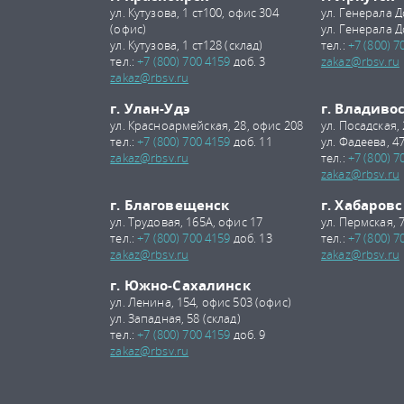
ул. Кутузова, 1 ст100, офис 304
ул. Генерала Д
(офис)
ул. Генерала Д
ул. Кутузова, 1 ст128 (склад)
тел.:
+7 (800) 7
тел.:
+7 (800) 700 4159
доб. 3
zakaz@rbsv.ru
zakaz@rbsv.ru
г. Улан-Удэ
г. Владиво
ул. Красноармейская, 28, офис 208
ул. Посадская,
тел.:
+7 (800) 700 4159
доб. 11
ул. Фадеева, 47
zakaz@rbsv.ru
тел.:
+7 (800) 7
zakaz@rbsv.ru
г. Благовещенск
г. Хабаровс
ул. Трудовая, 165А, офис 17
ул. Пермская, 
тел.:
+7 (800) 700 4159
доб. 13
тел.:
+7 (800) 7
zakaz@rbsv.ru
zakaz@rbsv.ru
г. Южно-Сахалинск
ул. Ленина, 154, офис 503 (офис)
ул. Западная, 58 (склад)
тел.:
+7 (800) 700 4159
доб. 9
zakaz@rbsv.ru