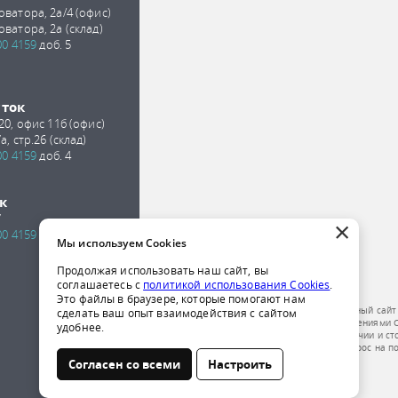
оватора, 2а/4 (офис)
оватора, 2а (склад)
00 4159
доб. 5
сток
 20, офис 11б (офис)
а, стр.26 (склад)
00 4159
доб. 4
к
7
×
00 4159
доб. 2
Мы используем Cookies
Продолжая использовать наш сайт, вы
соглашаетесь с
политикой использования Cookies
.
Это файлы в браузере, которые помогают нам
Обращаем ваше внимание на то, что данный сайт
сделать ваш опыт взаимодействия с сайтом
публичной офертой, определяемой положениями Ст
удобнее.
получения подробной информации о наличии и ст
компании по телефону или отправить запрос на п
Согласен со всеми
Настроить