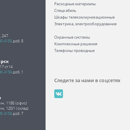
Расходные материалы
Спецкабель
Шкафы телекоммуникационные
Электрика, электрооборудование
, 247
Охранные системы
00 4159
доб. 8
Комплексные решения
Телефоны проводные
ирск
17 ст14
00 4159
доб. 1
Следите за нами в соцсетях
о
ин, 118Б (офис)
ин, 120/1 (склад)
00 4159
доб. 7