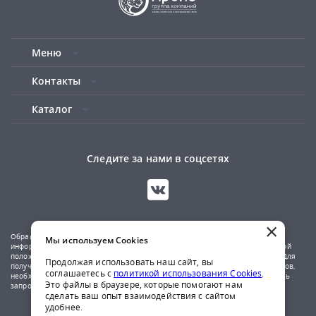
Меню
Контакты
Каталог
Следите за нами в соцсетях
×
Обращаем ваше внимание на то, что данный сайт носит исключительно
Мы используем Cookies
информационный характер и не является публичной офертой, определяемой
положениями Статьи 437(2) Гражданского кодекса Российской Федерации. Для
Продолжая использовать наш сайт, вы
получения подробной информации о наличии и стоимости указанных товаров,
соглашаетесь с
политикой использования Cookies
.
необходимо обратиться к менеджерам компании по телефону или отправить
Это файлы в браузере, которые помогают нам
запрос на почтовый адрес указанный в контактах.
сделать ваш опыт взаимодействия с сайтом
удобнее.