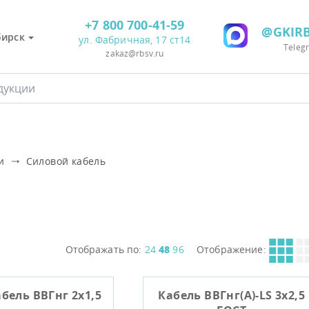
+7 800 700-41-59
@GKIRB
бирск
ул. Фабричная, 17 ст14
Teleg
zakaz@rbsv.ru
и
Силовой кабель
Отображать по:
24
48
96
Отображение:
бель ВВГнг 2х1,5
Кабель ВВГнг(A)-LS 3х2,5