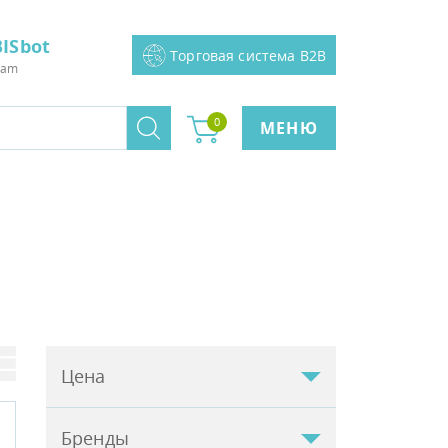
ISbot
Торговая система B2B
ram
0
МЕНЮ
Цена
Бренды