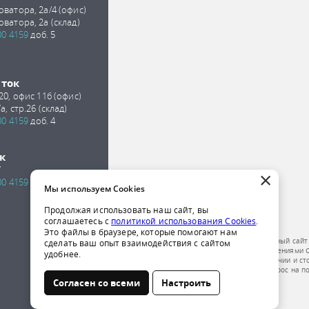
оватора, 2а/4 (офис)
оватора, 2а (склад)
00 4159
доб. 5
сток
 20, офис 11б (офис)
а, стр.26 (склад)
00 4159
доб. 4
к
7
×
00 4159
доб. 2
Мы используем Cookies
Продолжая использовать наш сайт, вы
соглашаетесь с
политикой использования Cookies
.
Это файлы в браузере, которые помогают нам
Обращаем ваше внимание на то, что данный сайт
сделать ваш опыт взаимодействия с сайтом
публичной офертой, определяемой положениями Ст
удобнее.
получения подробной информации о наличии и ст
компании по телефону или отправить запрос на п
Согласен со всеми
Настроить