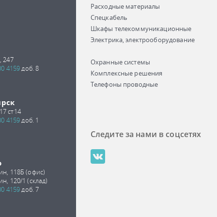
Расходные материалы
Спецкабель
Шкафы телекоммуникационные
Электрика, электрооборудование
, 247
Охранные системы
00 4159
доб. 8
Комплексные решения
Телефоны проводные
ирск
17 ст14
00 4159
доб. 1
Следите за нами в соцсетях
о
ин, 118Б (офис)
ин, 120/1 (склад)
00 4159
доб. 7