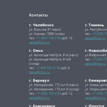
Контакты
г. Челябинск
г. Тюмень
ул. Елькина, 81 (офис)
ул. Республики
ул. Кирова, 130Ф (склад)
тел.:
+7 (800) 7
тел.:
+7 (800) 700 4159
доб. 10
zakaz@rbsv.ru
zakaz@rbsv.ru
г. Омск
г. Новосиб
ул. Арнольда Нейбута, 91а (офис)
ул.Фабричная 
ул. Арнольда Нейбута, 91а/9
тел.:
+7 (800) 7
(склад)
zakaz@rbsv.ru
тел.:
+7 800 700-41-59
доб. 6
zakaz@rbsv.ru
г. Барнаул
г. Кемеров
ул. Молодежная, 172 лит Б (офис)
ул. Клары Цетк
ул. Молодежная, 172 лит А (склад)
ул. Клары Цетк
тел.:
+7 (800) 700 4159
доб. 12
тел.:
+7 (800) 7
zakaz@rbsv.ru
zakaz@rbsv.ru
г. Красноярск
г. Иркутск