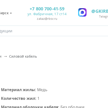
+7 800 700-41-59
@GKIRB
бирск
ул. Фабричная, 17 ст14
Teleg
zakaz@rbsv.ru
и
Силовой кабель
Материал жилы:
Медь
Количество жил:
1
Материал оболочки кабеля:
Без оболчки