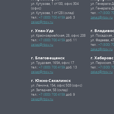
ул. Кутузова, 1 ст100, офис 304
ул. Генерала Д
(офис)
ул. Генерала Д
ул. Кутузова, 1 ст128 (склад)
тел.:
+7 (800) 7
тел.:
+7 (800) 700 4159
доб. 3
zakaz@rbsv.ru
zakaz@rbsv.ru
г. Улан-Удэ
г. Владиво
ул. Красноармейская, 28, офис 208
ул. Посадская,
тел.:
+7 (800) 700 4159
доб. 11
ул. Фадеева, 47
zakaz@rbsv.ru
тел.:
+7 (800) 7
zakaz@rbsv.ru
г. Благовещенск
г. Хабаровс
ул. Трудовая, 165А, офис 17
ул. Пермская, 
тел.:
+7 (800) 700 4159
доб. 13
тел.:
+7 (800) 7
zakaz@rbsv.ru
zakaz@rbsv.ru
г. Южно-Сахалинск
ул. Ленина, 154, офис 503 (офис)
ул. Западная, 58 (склад)
тел.:
+7 (800) 700 4159
доб. 9
zakaz@rbsv.ru