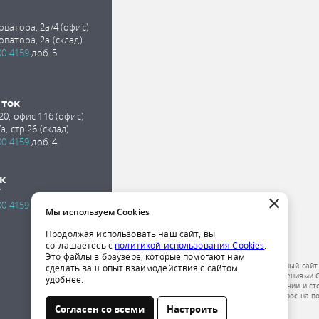
оватора, 2а/4 (офис)
оватора, 2а (склад)
00 4159
доб. 5
сток
 20, офис 11б (офис)
а, стр.26 (склад)
00 4159
доб. 4
к
7
×
00 4159
доб. 2
Мы используем Cookies
Продолжая использовать наш сайт, вы
соглашаетесь с
политикой использования Cookies
.
Это файлы в браузере, которые помогают нам
Обращаем ваше внимание на то, что данный сайт
сделать ваш опыт взаимодействия с сайтом
публичной офертой, определяемой положениями Ст
удобнее.
получения подробной информации о наличии и ст
компании по телефону или отправить запрос на п
Согласен со всеми
Настроить