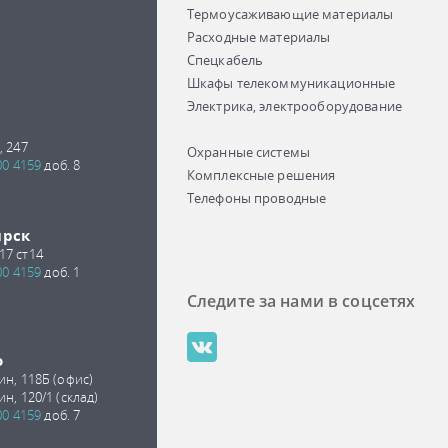
Термоусаживающие материалы
Расходные материалы
Спецкабель
Шкафы телекоммуникационные
Электрика, электрооборудование
, 247
Охранные системы
00 4159
доб. 8
Комплексные решения
Телефоны проводные
ирск
17 ст14
00 4159
доб. 1
Следите за нами в соцсетях
о
ин, 118Б (офис)
ин, 120/1 (склад)
00 4159
доб. 7