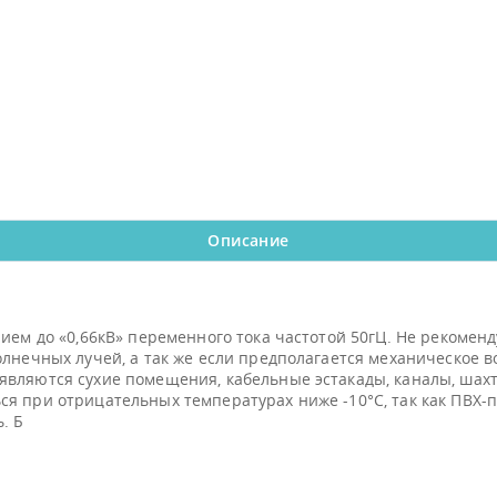
Описание
нием до «0,66кВ» переменного тока частотой 50гЦ. Не рекоме
олнечных лучей, а так же если предполагается механическое в
вляются сухие помещения, кабельные эстакады, каналы, шахт
я при отрицательных температурах ниже -10°С, так как ПВХ-п
. Б