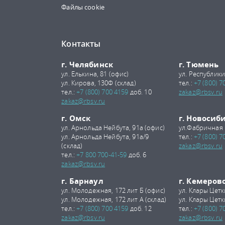
Файлы cookie
Контакты
г. Челябинск
г. Тюмень
ул. Елькина, 81 (офис)
ул. Республики
ул. Кирова, 130Ф (склад)
тел.:
+7 (800) 7
тел.:
+7 (800) 700 4159
доб. 10
zakaz@rbsv.ru
zakaz@rbsv.ru
г. Омск
г. Новосиб
ул. Арнольда Нейбута, 91а (офис)
ул.Фабричная 
ул. Арнольда Нейбута, 91а/9
тел.:
+7 (800) 7
(склад)
zakaz@rbsv.ru
тел.:
+7 800 700-41-59
доб. 6
zakaz@rbsv.ru
г. Барнаул
г. Кемеров
ул. Молодежная, 172 лит Б (офис)
ул. Клары Цетк
ул. Молодежная, 172 лит А (склад)
ул. Клары Цетк
тел.:
+7 (800) 700 4159
доб. 12
тел.:
+7 (800) 7
zakaz@rbsv.ru
zakaz@rbsv.ru