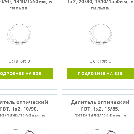
10/90, 1310/1550нм, в
1х2, 20/80, 1310/1550нм, в
гильзе,
гильзе,
концованный, ССД
неоконцованный, ССД
130601-00419
130601-00421
Остаток: 0
Остаток: 0
ОДРОБНЕЕ НА B2B
ПОДРОБНЕЕ НА B2B
итель оптический
Делитель оптический
FBT, 1x2, 10/90,
FBT, 1x2, 15/85,
10/1490/1550нм, в
1310/1490/1550нм, в
ильзе, не оконц.
гильзе, не
.+85C), SIBVOLS P-309
оконцованный