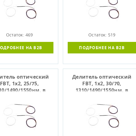
(-40..+85C), SIBVOLS P-310
Остаток: 469
Остаток: 519
ОДРОБНЕЕ НА B2B
ПОДРОБНЕЕ НА B2B
итель оптический
Делитель оптический
FBT, 1x2, 25/75,
FBT, 1x2, 30/70,
10/1490/1550нм, в
1310/1490/1550нм, в
гильзе, не
гильзе, не
оконцованный
оконцованный
.+85C), SIBVOLS P-312
(-40..+85C), SIBVOLS P-313