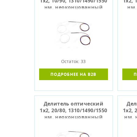
1x2, 10/90, 1310/1490/1550
1x2, 
нм, неоконцованный
нм
Остаток: 33
ПОДРОБНЕЕ НА B2B
П
Делитель оптический
Дел
1x2, 20/80, 1310/1490/1550
1x2, 
нм, неоконцованный
нм, 