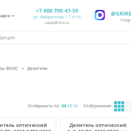
+7 800 700-41-59
@GKIRB
бирск
ул. Фабричная, 17 ст14
Teleg
zakaz@rbsv.ru
нты ВОЛС
Делители
Отображать по:
24
48
96
Отображение:
итель оптический
Делитель оптический