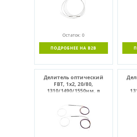
Остаток: 0
ПОДРОБНЕЕ НА B2B
П
Делитель оптический
Дел
FBT, 1x2, 20/80,
1310/1490/1550нм, в
13
гильзе, не
оконцованный
(-40..+85C), SIBVOLS P-311
(-40.