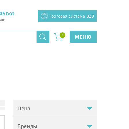
ISbot
Торговая система B2B
ram
0
МЕНЮ
Цена
Бренды