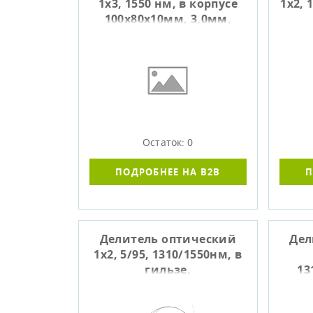
1x3, 1550 нм, в корпусе
1х2, 
100х80х10мм, 3,0мм,
оконцованный SC/APC
нео
Остаток: 0
ПОДРОБНЕЕ НА B2B
П
Делитель оптический
Дел
1х2, 5/95, 1310/1550нм, в
гильзе,
13
неоконцованный, ССД
г
130601-00418
(-40.