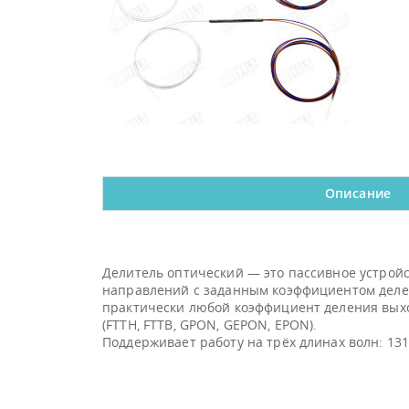
Описание
Делитель оптический — это пассивное устрой
направлений с заданным коэффициентом делени
практически любой коэффициент деления выход
(FTTH, FTTB, GPON, GEPON, EPON).
Поддерживает работу на трёх длинах волн: 1310