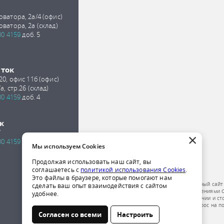
оватора, 2а/4 (офис)
оватора, 2а (склад)
00 4159
доб. 5
сток
 20, офис 11б (офис)
а, стр.26 (склад)
00 4159
доб. 4
к
7
×
00 4159
доб. 2
Мы используем Cookies
Продолжая использовать наш сайт, вы
соглашаетесь с
политикой использования Cookies
.
Это файлы в браузере, которые помогают нам
Обращаем ваше внимание на то, что данный сайт
сделать ваш опыт взаимодействия с сайтом
публичной офертой, определяемой положениями Ст
удобнее.
получения подробной информации о наличии и ст
компании по телефону или отправить запрос на п
Согласен со всеми
Настроить