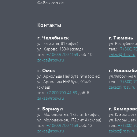
Файлы cookie
Контакты
г. Челябинск
г. Тюмень
ул. Елькина, 81 (офис)
ул. Республики
ул. Кирова, 130Ф (склад)
тел.:
+7 (800) 7
тел.:
+7 (800) 700 4159
доб. 10
zakaz@rbsv.ru
zakaz@rbsv.ru
г. Омск
г. Новосиб
ул. Арнольда Нейбута, 91а (офис)
ул.Фабричная 
ул. Арнольда Нейбута, 91а/9
тел.:
+7 (800) 7
(склад)
zakaz@rbsv.ru
тел.:
+7 800 700-41-59
доб. 6
zakaz@rbsv.ru
г. Барнаул
г. Кемеров
ул. Молодежная, 172 лит Б (офис)
ул. Клары Цетк
ул. Молодежная, 172 лит А (склад)
ул. Клары Цетк
тел.:
+7 (800) 700 4159
доб. 12
тел.:
+7 (800) 7
zakaz@rbsv.ru
zakaz@rbsv.ru