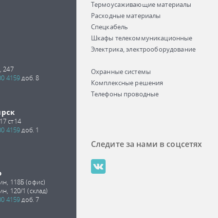
Термоусаживающие материалы
Расходные материалы
Спецкабель
Шкафы телекоммуникационные
Электрика, электрооборудование
, 247
Охранные системы
00 4159
доб. 8
Комплексные решения
Телефоны проводные
ирск
17 ст14
00 4159
доб. 1
Следите за нами в соцсетях
о
ин, 118Б (офис)
ин, 120/1 (склад)
00 4159
доб. 7