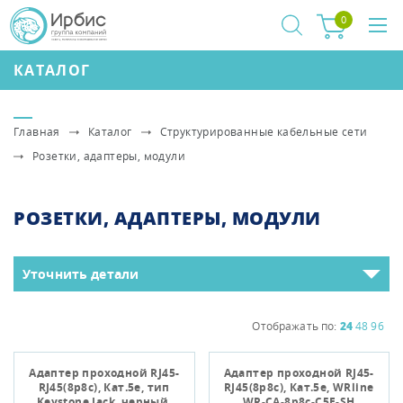
0
КАТАЛОГ
Главная
Каталог
Структурированные кабельные сети
Розетки, адаптеры, модули
РОЗЕТКИ, АДАПТЕРЫ, МОДУЛИ
Уточнить детали
Отображать по:
24
48
96
Адаптер проходной RJ45-
Адаптер проходной RJ45-
RJ45(8p8c), Кат.5e, тип
RJ45(8p8c), Кат.5е, WRline
Keystone Jack, черный,
WR-CA-8p8c-C5E-SH