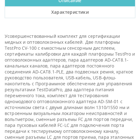
Описание
Характеристики
Усовершенствованный комплект для сертификации
медных и оптоволоконных кабелей. Две платформы
TestPro CV-100 с емкостным сенсорным дисплеем,
сертификаты калибровки для каждой платформы TestPro и
оптоволоконных адаптеров, пара адаптеров AD-CAT8.1-
канальных каналов, пара адаптеров постоянного
соединения AD-CAT8.1-PLE, два подвесных ремня, краткое
руководство пользователя, USB-кабель, USB-флэш-
накопитель с Программное обеспечение для управления
результатами TestDataPro, два адаптера питания
переменного тока, комплект для тестирования
одномодового оптоволоконного адаптера AD-SM-01 с
источником света с двумя длинами волн 1310/1550 нм и
встроенным визуальным локатором неисправностей и
вольтметром, сменные разъемы FC для портов передачи,
пара пусковых кабелей FC-LC для подключения порта
передачи к тестируемому оптоволоконному каналу,
сменные разъемы LC для портов приема, пара эталонных