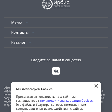
Меню
Контакты
Каталог
Следите за нами в соцсетях
×
Обращаем ваше внимание на то, что данный сайт носит исключительно
Мы используем Cookies
информационный характер и не является публичной офертой, определяемой
положениями Статьи 437(2) Гражданского кодекса Российской Федерации. Для
Продолжая использовать наш сайт, вы
получения подробной информации о наличии и стоимости указанных товаров,
соглашаетесь с
политикой использования Cookies
.
необходимо обратиться к менеджерам компании по телефону или отправить
Это файлы в браузере, которые помогают нам
запрос на почтовый адрес указанный в контактах.
сделать ваш опыт взаимодействия с сайтом