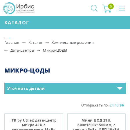
0
КАТАЛОГ
Главная
Каталог
Комплексные решения
Дата-центры
Микро-ЦОДЫ
МИКРО-ЦОДЫ
Уточнить детали
Отображать по:
24
48
96
ITK by Utilex дата-центр
Мини ЦОД 29U,
микро 42U с
600х1200х1500мм, с
кондиционером 15кВт
кондиц.3кВт, ИБП 10кВА,