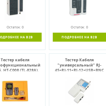
Остаток: 0
Остаток: 0
ОДРОБНЕЕ НА B2B
ПОДРОБНЕЕ НА B2B
Тестер кабеля
Тестер Кабеля
гофункциональный
"универсальный" RJ-
5, HT-C008 (TL-828A),
45+RJ-11+RJ-12+USB+BNC
REXANT 12-1009
(HT-2468B), REXANT 12-
1003