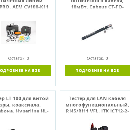
птических линий
оптического кабеля,
PRO, AEM CV100-K11
10мВт, Cabeus CT-FO-
10MW
Остаток: 0
Остаток: 0
ОДРОБНЕЕ НА B2B
ПОДРОБНЕЕ НА B2B
ер LT-100 для витой
Тестер для LAN-кабеля
ары, коаксиала,
многофункциональный,
фона, Hyperline HL-
RJ45/RJ11 VFL, ITK ICT12-2-
NCT1
T