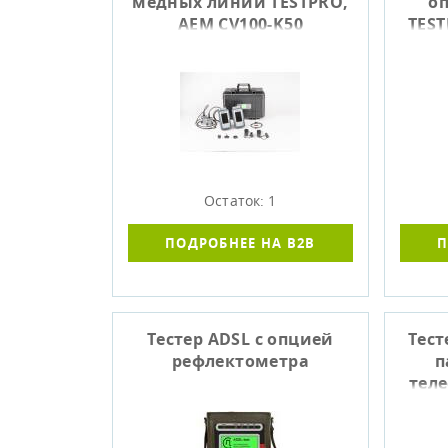
медных линий TESTPRO,
о
AEM CV100-K50
TEST
Остаток: 1
ПОДРОБНЕЕ НА B2B
П
Тестер ADSL с опцией
Тест
рефлектометра
п
теле