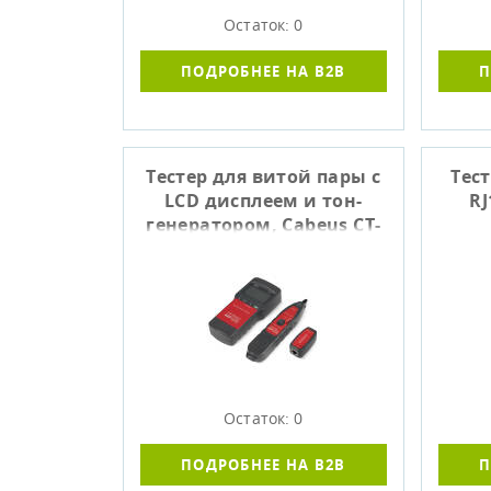
Остаток: 0
ПОДРОБНЕЕ НА B2B
П
Тестер для витой пары c
Тес
LCD дисплеем и тон-
RJ
генератором, Cabeus CT-
LCD-RJ45-Scan
Остаток: 0
ПОДРОБНЕЕ НА B2B
П