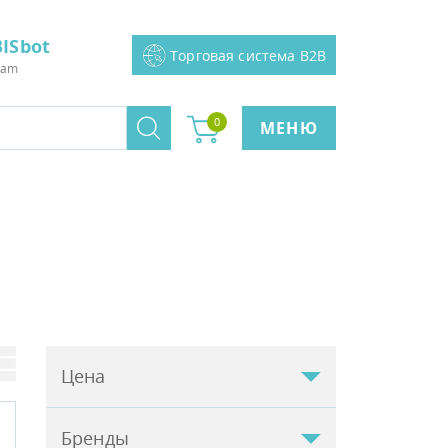
ISbot
Торговая система B2B
ram
0
МЕНЮ
Цена
Бренды