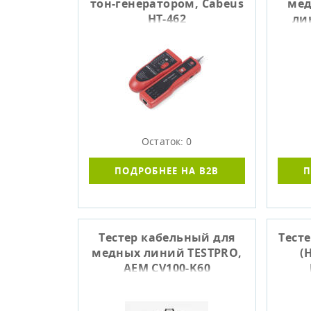
тон-генератором, Cabeus
мед
HT-462
ли
Остаток: 0
ПОДРОБНЕЕ НА B2B
П
Тестер кабельный для
Тесте
медных линий TESTPRO,
(
AEM CV100-K60