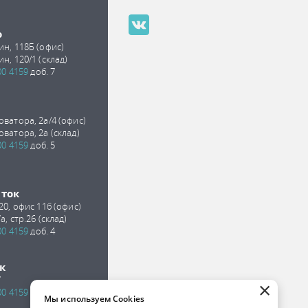
о
ин, 118Б (офис)
ин, 120/1 (склад)
00 4159
доб. 7
оватора, 2а/4 (офис)
оватора, 2а (склад)
00 4159
доб. 5
сток
 20, офис 11б (офис)
а, стр.26 (склад)
00 4159
доб. 4
к
7
×
00 4159
доб. 2
Мы используем Cookies