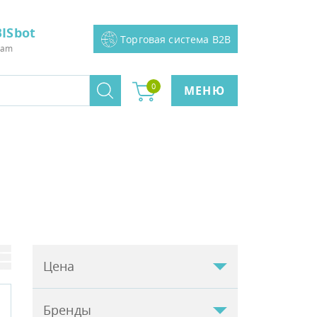
ISbot
Торговая система B2B
ram
0
МЕНЮ
Цена
Бренды