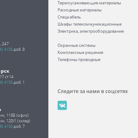
Термоусаживающие материалы
Расходные материалы
Спецкабель
Шкафы телекоммуникационные
Электрика, электрооборудование
, 247
Охранные системы
00 4159
доб. 8
Комплексные решения
Телефоны проводные
ирск
17 ст14
00 4159
доб. 1
Следите за нами в соцсетях
о
ин, 118Б (офис)
ин, 120/1 (склад)
00 4159
доб. 7