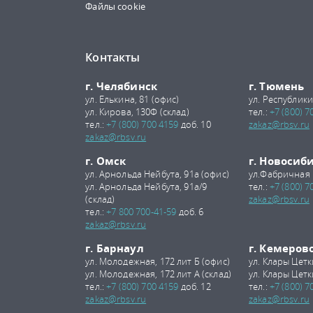
Файлы cookie
Контакты
г. Челябинск
г. Тюмень
ул. Елькина, 81 (офис)
ул. Республики
ул. Кирова, 130Ф (склад)
тел.:
+7 (800) 7
тел.:
+7 (800) 700 4159
доб. 10
zakaz@rbsv.ru
zakaz@rbsv.ru
г. Омск
г. Новосиб
ул. Арнольда Нейбута, 91а (офис)
ул.Фабричная 
ул. Арнольда Нейбута, 91а/9
тел.:
+7 (800) 7
(склад)
zakaz@rbsv.ru
тел.:
+7 800 700-41-59
доб. 6
zakaz@rbsv.ru
г. Барнаул
г. Кемеров
ул. Молодежная, 172 лит Б (офис)
ул. Клары Цетк
ул. Молодежная, 172 лит А (склад)
ул. Клары Цетк
тел.:
+7 (800) 700 4159
доб. 12
тел.:
+7 (800) 7
zakaz@rbsv.ru
zakaz@rbsv.ru