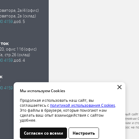
оватора, 2а/4 (офис)
оватора, 2а (склад)
00 4159
доб. 5
сток
 20, офис 11б (офис)
а, стр.26 (склад)
00 4159
доб. 4
к
7
×
00 4159
доб. 2
Мы используем Cookies
Продолжая использовать наш сайт, вы
соглашаетесь с
политикой использования Cookies
.
Это файлы в браузере, которые помогают нам
Обращаем ваше внимание на то, что данный сайт
сделать ваш опыт взаимодействия с сайтом
публичной офертой, определяемой положениями Ст
удобнее.
получения подробной информации о наличии и ст
компании по телефону или отправить запрос на п
Согласен со всеми
Настроить