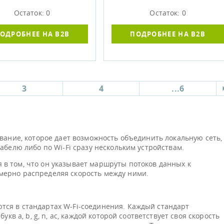
Остаток: 0
Остаток: 0
ОДРОБНЕЕ НА B2B
ПОДРОБНЕЕ НА B2B
3
4
...6
вание, которое дает возможность объединить локальную сеть,
абелю либо по Wi-Fi сразу нескольким устройствам.
в том, что он указывает маршруты потоков данных к
мерно распределяя скорость между ними.
ся в стандартах W-Fi-соединения. Каждый стандарт
укв a, b, g, n, ac, каждой которой соответствует своя скорость