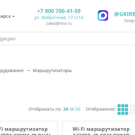
+7 800 700-41-59
@GKIRB
бирск
ул. Фабричная, 17 ст14
Teleg
zakaz@rbsv.ru
орудование
Маршрутизаторы
Отображать по:
24
48
96
Отображение:
Fi маршрутизатор
Wi-Fi маршрутизатор