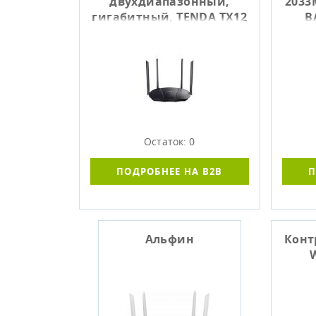
двухдиапазонный,
2033
гигабитный, TENDA TX12
B
Остаток: 0
ПОДРОБНЕЕ НА B2B
П
Альфин
Конт
W