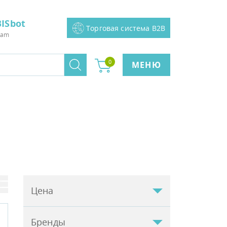
ISbot
Торговая система B2B
ram
0
МЕНЮ
Цена
Бренды