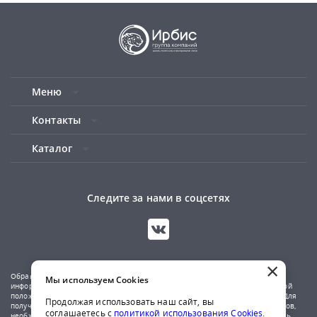
Меню
Контакты
Каталог
Следите за нами в соцсетях
×
Обращаем ваше внимание на то, что данный сайт носит исключительно
Мы используем Cookies
информационный характер и не является публичной офертой, определяемой
положениями Статьи 437(2) Гражданского кодекса Российской Федерации. Для
Продолжая использовать наш сайт, вы
получения подробной информации о наличии и стоимости указанных товаров,
соглашаетесь с
политикой использования Cookies
.
необходимо обратиться к менеджерам компании по телефону или отправить