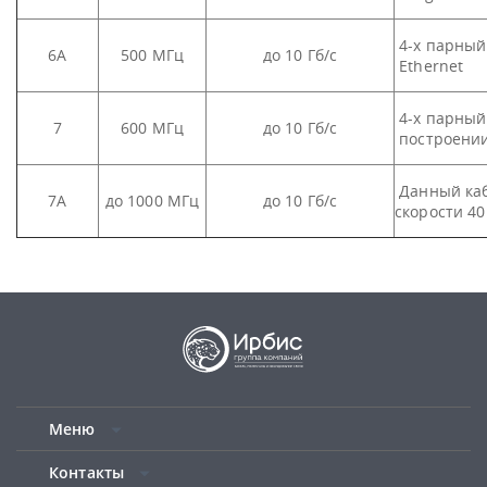
4-х парный 
6А
500 МГц
до 10 Гб/с
Ethernet
4-х парный 
7
600 МГц
до 10 Гб/с
построении
Данный каб
7А
до 1000 МГц
до 10 Гб/с
скорости 40
Меню
Контакты