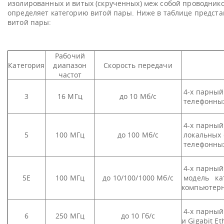
изолированных и витых (скрученных) меж собой проводнико
определяет категорию витой пары. Ниже в таблице предст
витой пары:
Рабочий
Категория
диапазон
Скорость передачи
частот
4-х парный
3
16 МГц
до 10 Мб/с
телефонных
4-х парный
5
100 МГц
до 100 Мб/с
локальных 
телефонны
4-х парный
5Е
100 МГц
до 10/100/1000 Мб/с
модель кат
компьютерн
4-х парный 
6
250 МГц
до 10 Гб/с
и Gigabit Et