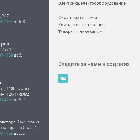
Электрика, электрооборудование
, 247
Охранные системы
00 4159
доб. 8
Комплексные решения
Телефоны проводные
ирск
17 ст14
00 4159
доб. 1
Следите за нами в соцсетях
о
ин, 118Б (офис)
ин, 120/1 (склад)
00 4159
доб. 7
оватора, 2а/4 (офис)
оватора, 2а (склад)
00 4159
доб. 5