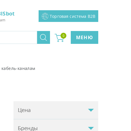
ISbot
Торговая система B2B
ram
0
МЕНЮ
к кабель-каналам
Цена
Бренды