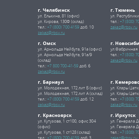
г. Челябинск
г. Тюмень
ул. Елькина, 81 (офис)
ул. Республики
ул. Кирова, 130Ф (склад)
тел.:
+7 (800) 7
тел.:
+7 (800) 700 4159
доб. 10
zakaz@rbsv.ru
zakaz@rbsv.ru
г. Омск
г. Новосиб
ул. Арнольда Нейбута, 91а (офис)
ул.Фабричная 
ул. Арнольда Нейбута, 91а/9
тел.:
+7 (800) 7
(склад)
zakaz@rbsv.ru
тел.:
+7 800 700-41-59
доб. 6
zakaz@rbsv.ru
г. Барнаул
г. Кемеров
ул. Молодежная, 172 лит Б (офис)
ул. Клары Цетк
ул. Молодежная, 172 лит А (склад)
ул. Клары Цетк
тел.:
+7 (800) 700 4159
доб. 12
тел.:
+7 (800) 7
zakaz@rbsv.ru
zakaz@rbsv.ru
г. Красноярск
г. Иркутск
ул. Кутузова, 1 ст100, офис 304
ул. Генерала Д
(офис)
ул. Генерала Д
ул. Кутузова, 1 ст128 (склад)
тел.:
+7 (800) 7
тел.:
+7 (800) 700 4159
доб. 3
zakaz@rbsv.ru