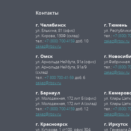
Контакты
г. Челябинск
г. Тюмень
ул. Елькина, 81 (офис)
ул. Республики
ул. Кирова, 130Ф (склад)
тел.:
+7 (800) 7
тел.:
+7 (800) 700 4159
доб. 10
zakaz@rbsv.ru
zakaz@rbsv.ru
г. Омск
г. Новосиб
ул. Арнольда Нейбута, 91а (офис)
ул.Фабричная 
ул. Арнольда Нейбута, 91а/9
тел.:
+7 (800) 7
(склад)
zakaz@rbsv.ru
тел.:
+7 800 700-41-59
доб. 6
zakaz@rbsv.ru
г. Барнаул
г. Кемеров
ул. Молодежная, 172 лит Б (офис)
ул. Клары Цетк
ул. Молодежная, 172 лит А (склад)
ул. Клары Цетк
тел.:
+7 (800) 700 4159
доб. 12
тел.:
+7 (800) 7
zakaz@rbsv.ru
zakaz@rbsv.ru
г. Красноярск
г. Иркутск
ул. Кутузова, 1 ст100, офис 304
ул. Генерала Д