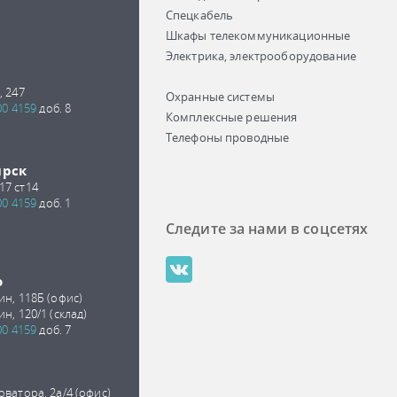
Спецкабель
Шкафы телекоммуникационные
Электрика, электрооборудование
, 247
Охранные системы
00 4159
доб. 8
Комплексные решения
Телефоны проводные
ирск
17 ст14
00 4159
доб. 1
Следите за нами в соцсетях
о
ин, 118Б (офис)
ин, 120/1 (склад)
00 4159
доб. 7
оватора, 2а/4 (офис)