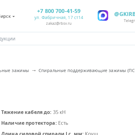
+7 800 700-41-59
@GKIRB
бирск
ул. Фабричная, 17 ст14
Teleg
zakaz@rbsv.ru
ьные зажимы
Спиральные поддерживающие зажимы (ПС
Тяжение кабеля до:
35 кН
Наличие протектора:
Есть
Длина силовой спирали Lc, мм:
Коуш