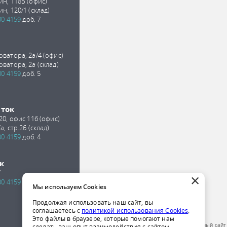
ин, 118Б (офис)
ин, 120/1 (склад)
00 4159
доб. 7
оватора, 2а/4 (офис)
оватора, 2а (склад)
00 4159
доб. 5
сток
 20, офис 11б (офис)
а, стр.26 (склад)
00 4159
доб. 4
к
7
×
00 4159
доб. 2
Мы используем Cookies
Продолжая использовать наш сайт, вы
соглашаетесь с
политикой использования Cookies
.
Это файлы в браузере, которые помогают нам
Обращаем ваше внимание на то, что данный сайт
сделать ваш опыт взаимодействия с сайтом