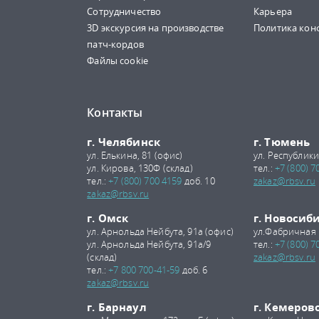
Сотрудничество
Карьера
3D экскурсия на производстве
Политика кон
патч-кордов
Файлы cookie
Контакты
г. Челябинск
г. Тюмень
ул. Елькина, 81 (офис)
ул. Республики
ул. Кирова, 130Ф (склад)
тел.:
+7 (800) 7
тел.:
+7 (800) 700 4159
доб. 10
zakaz@rbsv.ru
zakaz@rbsv.ru
г. Омск
г. Новосиб
ул. Арнольда Нейбута, 91а (офис)
ул.Фабричная 
ул. Арнольда Нейбута, 91а/9
тел.:
+7 (800) 7
(склад)
zakaz@rbsv.ru
тел.:
+7 800 700-41-59
доб. 6
zakaz@rbsv.ru
г. Барнаул
г. Кемеров