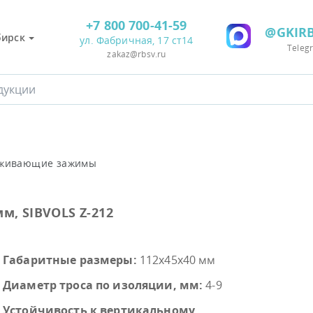
+7 800 700-41-59
@GKIRB
бирск
ул. Фабричная, 17 ст14
Teleg
zakaz@rbsv.ru
живающие зажимы
, SIBVOLS Z-212
Габаритные размеры:
112х45х40 мм
Диаметр троса по изоляции, мм:
4-9
Устойчивость к вертикальному