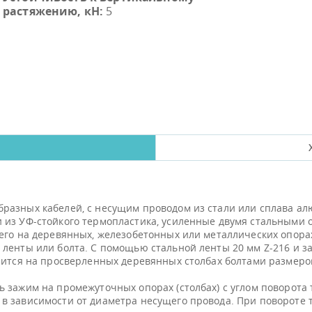
растяжению, кН:
5
азных кабелей, с несущим проводом из стали или сплава алюм
 из УФ-стойкого термопластика, усиленные двумя стальными
его на деревянных, железобетонных или металлических опорах
ленты или болта. С помощью стальной ленты 20 мм Z-216 и з
пится на просверленных деревянных столбах болтами размеро
 зажим на промежуточных опорах (столбах) с углом поворота т
в зависимости от диаметра несущего провода. При повороте 