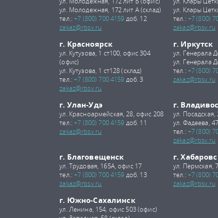
ул. Молодежная, 172 лит Б (офис)
ул. Клары Цетк
ул. Молодежная, 172 лит А (склад)
ул. Клары Цетк
тел.:
+7 (800) 700 4159
доб. 12
тел.:
+7 (800) 7
zakaz@rbsv.ru
zakaz@rbsv.ru
г. Красноярск
г. Иркутск
ул. Кутузова, 1 ст100, офис 304
ул. Генерала Д
(офис)
ул. Генерала Д
ул. Кутузова, 1 ст128 (склад)
тел.:
+7 (800) 7
тел.:
+7 (800) 700 4159
доб. 3
zakaz@rbsv.ru
zakaz@rbsv.ru
г. Улан-Удэ
г. Владиво
ул. Красноармейская, 28, офис 208
ул. Посадская,
тел.:
+7 (800) 700 4159
доб. 11
ул. Фадеева, 47
zakaz@rbsv.ru
тел.:
+7 (800) 7
zakaz@rbsv.ru
г. Благовещенск
г. Хабаровс
ул. Трудовая, 165А, офис 17
ул. Пермская, 
тел.:
+7 (800) 700 4159
доб. 13
тел.:
+7 (800) 7
zakaz@rbsv.ru
zakaz@rbsv.ru
г. Южно-Сахалинск
ул. Ленина, 154, офис 503 (офис)