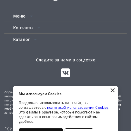
Меню
Контакты
Каталог
Следите за нами в соцсетях
×
Обращаем ваше внимание на то, что данный сайт носит исключительно
Мы используем Cookies
информационный характер и не является публичной офертой, определяемой
положениями Статьи 437(2) Гражданского кодекса Российской Федерации. Для
Продолжая использовать наш сайт, вы
получения подробной информации о наличии и стоимости указанных товаров,
соглашаетесь с
политикой использования Cookies
.
необходимо обратиться к менеджерам компании по телефону или отправить
Это файлы в браузере, которые помогают нам
запрос на почтовый адрес указанный в контактах.
сделать ваш опыт взаимодействия с сайтом
удобнее.
ГК Ирбис © 2009-2026