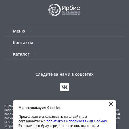
Меню
Контакты
Каталог
Следите за нами в соцсетях
×
Обращаем ваше внимание на то, что данный сайт носит исключительно
Мы используем Cookies
информационный характер и не является публичной офертой, определяемой
положениями Статьи 437(2) Гражданского кодекса Российской Федерации. Для
Продолжая использовать наш сайт, вы
получения подробной информации о наличии и стоимости указанных товаров,
соглашаетесь с
политикой использования Cookies
.
необходимо обратиться к менеджерам компании по телефону или отправить
Это файлы в браузере, которые помогают нам
запрос на почтовый адрес указанный в контактах.