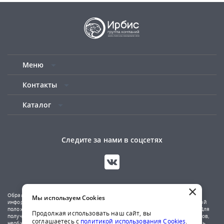
Меню
Контакты
Каталог
Следите за нами в соцсетях
×
Обращаем ваше внимание на то, что данный сайт носит исключительно
Мы используем Cookies
информационный характер и не является публичной офертой, определяемой
положениями Статьи 437(2) Гражданского кодекса Российской Федерации. Для
Продолжая использовать наш сайт, вы
получения подробной информации о наличии и стоимости указанных товаров,
соглашаетесь с
политикой использования Cookies
.
необходимо обратиться к менеджерам компании по телефону или отправить