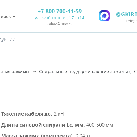
+7 800 700-41-59
@GKIRB
бирск
ул. Фабричная, 17 ст14
Teleg
zakaz@rbsv.ru
ьные зажимы
Спиральные поддерживающие зажимы (ПС
Тяжение кабеля до:
2 кН
Длина силовой спирали Lc, мм:
400-500 мм
Масса зажима (комплекта):
0,04 кг