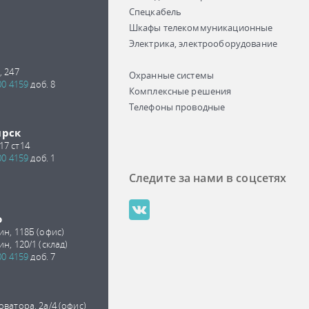
Спецкабель
Шкафы телекоммуникационные
Электрика, электрооборудование
, 247
Охранные системы
00 4159
доб. 8
Комплексные решения
Телефоны проводные
ирск
17 ст14
00 4159
доб. 1
Следите за нами в соцсетях
о
ин, 118Б (офис)
ин, 120/1 (склад)
00 4159
доб. 7
оватора, 2а/4 (офис)