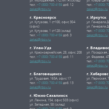
ул. Молодежная, 172 лит А (склад)
ул. Клары Цетк
тел.:
+7 (800) 700 4159
доб. 12
тел.:
+7 (800) 7
zakaz@rbsv.ru
zakaz@rbsv.ru
г. Красноярск
г. Иркутск
ул. Кутузова, 1 ст100, офис 304
ул. Генерала Д
(офис)
ул. Генерала Д
ул. Кутузова, 1 ст128 (склад)
тел.:
+7 (800) 7
тел.:
+7 (800) 700 4159
доб. 3
zakaz@rbsv.ru
zakaz@rbsv.ru
г. Улан-Удэ
г. Владиво
ул. Красноармейская, 28, офис 208
ул. Посадская,
тел.:
+7 (800) 700 4159
доб. 11
ул. Фадеева, 47
zakaz@rbsv.ru
тел.:
+7 (800) 7
zakaz@rbsv.ru
г. Благовещенск
г. Хабаровс
ул. Трудовая, 165А, офис 17
ул. Пермская, 
тел.:
+7 (800) 700 4159
доб. 13
тел.:
+7 (800) 7
zakaz@rbsv.ru
zakaz@rbsv.ru
г. Южно-Сахалинск
ул. Ленина, 154, офис 503 (офис)
ул. Западная, 58 (склад)
тел.:
+7 (800) 700 4159
доб. 9