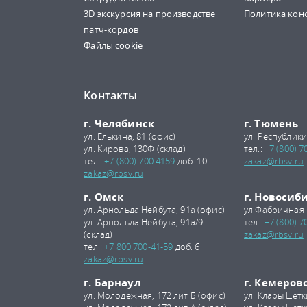
3D экскурсия на производстве
Политика кон
патч-кордов
Файлы cookie
Контакты
г. Челябинск
г. Тюмень
ул. Елькина, 81 (офис)
ул. Республики
ул. Кирова, 130Ф (склад)
тел.:
+7 (800) 7
тел.:
+7 (800) 700 4159
доб. 10
zakaz@rbsv.ru
zakaz@rbsv.ru
г. Омск
г. Новосиб
ул. Арнольда Нейбута, 91а (офис)
ул.Фабричная 
ул. Арнольда Нейбута, 91а/9
тел.:
+7 (800) 7
(склад)
zakaz@rbsv.ru
тел.:
+7 800 700-41-59
доб. 6
zakaz@rbsv.ru
г. Барнаул
г. Кемеров
ул. Молодежная, 172 лит Б (офис)
ул. Клары Цетк