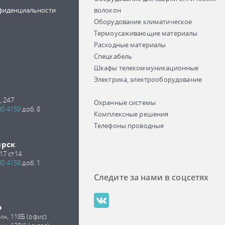
фиденциальности
волокон
Оборудование климатическое
Термоусаживающие материалы
Расходные материалы
Спецкабель
Шкафы телекоммуникационные
Электрика, электрооборудование
, 247
Охранные системы
00 4159
доб. 8
Комплексные решения
Телефоны проводные
ирск
17 ст14
00 4159
доб. 1
Следите за нами в соцсетях
о
ин, 118Б (офис)