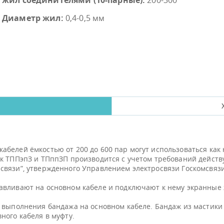
жил соединителями (10-парные):
200-300
Диаметр жил:
0,4-0,5 мм
белей ёмкостью от 200 до 600 пар могут использоваться как 
к ТППэпЗ и ТПппЗП производится с учетом требований действ
вязи”, утвержденного Управлением электросвязи Госкомсвязи
авливают на основном кабеле и подключают к нему экранные 
я выполнения бандажа на основном кабеле. Бандаж из мастик
ного кабеля в муфту.