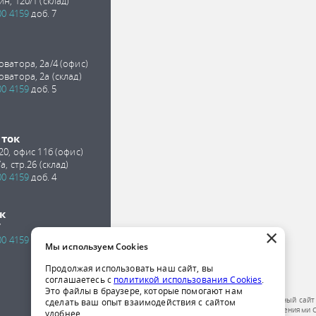
ин, 120/1 (склад)
00 4159
доб. 7
оватора, 2а/4 (офис)
оватора, 2а (склад)
00 4159
доб. 5
сток
 20, офис 11б (офис)
а, стр.26 (склад)
00 4159
доб. 4
к
7
×
00 4159
доб. 2
Мы используем Cookies
Продолжая использовать наш сайт, вы
соглашаетесь с
политикой использования Cookies
.
Это файлы в браузере, которые помогают нам
Обращаем ваше внимание на то, что данный сайт
сделать ваш опыт взаимодействия с сайтом
публичной офертой, определяемой положениями Ст
удобнее.