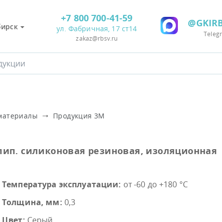
+7 800 700-41-59
@GKIRB
бирск
ул. Фабричная, 17 ст14
Teleg
zakaz@rbsv.ru
материалы
Продукция 3М
ослип. силиконовая резиновая, изоляционная
Температура эксплуатации:
от -60 до +180 °C
Толщина, мм:
0,3
Цвет:
Серый