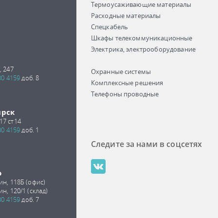
Термоусаживающие материалы
Расходные материалы
Спецкабель
Шкафы телекоммуникационные
Электрика, электрооборудование
, 247
Охранные системы
00 4159
доб. 8
Комплексные решения
Телефоны проводные
ирск
17 ст14
00 4159
доб. 1
Следите за нами в соцсетях
о
ин, 118Б (офис)
ин, 120/1 (склад)
00 4159
доб. 7