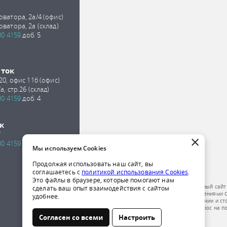
оватора, 2а/4 (офис)
оватора, 2а (склад)
00 4159
доб. 5
сток
 20, офис 11б (офис)
а, стр.26 (склад)
00 4159
доб. 4
к
7
×
00 4159
доб. 2
Мы используем Cookies
Продолжая использовать наш сайт, вы
соглашаетесь с
политикой использования Cookies
.
Это файлы в браузере, которые помогают нам
Обращаем ваше внимание на то, что данный сайт
сделать ваш опыт взаимодействия с сайтом
публичной офертой, определяемой положениями Ст
удобнее.
получения подробной информации о наличии и ст
компании по телефону или отправить запрос на п
Согласен со всеми
Настроить