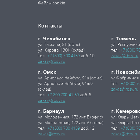
Файлы cookie
Контакты
г. Челябинск
г. Тюмень
ул. Елькина, 81 (офис)
ул. Республики
ул. Кирова, 130Ф (склад)
тел.:
+7 (800) 7
тел.:
+7 (800) 700 4159
доб. 10
zakaz@rbsv.ru
zakaz@rbsv.ru
г. Омск
г. Новосиб
ул. Арнольда Нейбута, 91а (офис)
ул.Фабричная 
ул. Арнольда Нейбута, 91а/9
тел.:
+7 (800) 7
(склад)
zakaz@rbsv.ru
тел.:
+7 800 700-41-59
доб. 6
zakaz@rbsv.ru
г. Барнаул
г. Кемеров
ул. Молодежная, 172 лит Б (офис)
ул. Клары Цетк
ул. Молодежная, 172 лит А (склад)
ул. Клары Цетк
тел.:
+7 (800) 700 4159
доб. 12
тел.:
+7 (800) 7
zakaz@rbsv.ru
zakaz@rbsv.ru