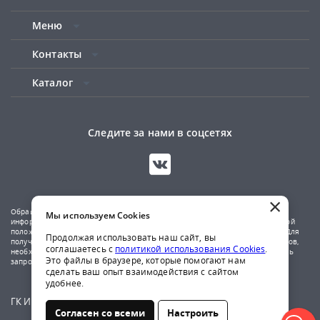
Меню
Контакты
Каталог
Следите за нами в соцсетях
×
Обращаем ваше внимание на то, что данный сайт носит исключительно
Мы используем Cookies
информационный характер и не является публичной офертой, определяемой
положениями Статьи 437(2) Гражданского кодекса Российской Федерации. Для
Продолжая использовать наш сайт, вы
получения подробной информации о наличии и стоимости указанных товаров,
соглашаетесь с
политикой использования Cookies
.
необходимо обратиться к менеджерам компании по телефону или отправить
Это файлы в браузере, которые помогают нам
запрос на почтовый адрес указанный в контактах.
сделать ваш опыт взаимодействия с сайтом
удобнее.
ГК Ирбис © 2009-2026
Согласен со всеми
Настроить