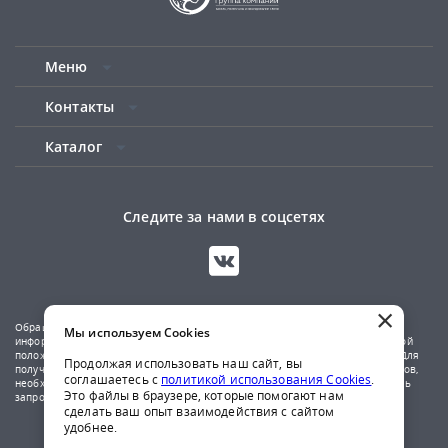
Меню
Контакты
Каталог
Следите за нами в соцсетях
×
Обращаем ваше внимание на то, что данный сайт носит исключительно
Мы используем Cookies
информационный характер и не является публичной офертой, определяемой
положениями Статьи 437(2) Гражданского кодекса Российской Федерации. Для
Продолжая использовать наш сайт, вы
получения подробной информации о наличии и стоимости указанных товаров,
соглашаетесь с
политикой использования Cookies
.
необходимо обратиться к менеджерам компании по телефону или отправить
Это файлы в браузере, которые помогают нам
запрос на почтовый адрес указанный в контактах.
сделать ваш опыт взаимодействия с сайтом
удобнее.