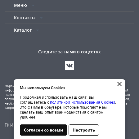
Меню
Контакты
Каталог
Следите за нами в соцсетях
×
Обращаем ваше внимание на то, что данный сайт носит исключительно
Мы используем Cookies
информационный характер и не является публичной офертой, определяемой
положениями Статьи 437(2) Гражданского кодекса Российской Федерации. Для
Продолжая использовать наш сайт, вы
получения подробной информации о наличии и стоимости указанных товаров,
соглашаетесь с
политикой использования Cookies
.
необходимо обратиться к менеджерам компании по телефону или отправить
Это файлы в браузере, которые помогают нам
запрос на почтовый адрес указанный в контактах.
сделать ваш опыт взаимодействия с сайтом
удобнее.
ГК Ирбис © 2009-2026
Согласен со всеми
Настроить