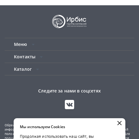
Меню
Контакты
Каталог
Следите за нами в соцсетях
×
Обращаем ваше внимание на то, что данный сайт носит исключительно
Мы используем Cookies
информационный характер и не является публичной офертой, определяемой
положениями Статьи 437(2) Гражданского кодекса Российской Федерации. Для
Продолжая использовать наш сайт, вы
получения подробной информации о наличии и стоимости указанных товаров,