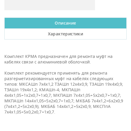
Описание
Характеристики
Комплект КРМА предназначен для ремонта муфт на
кабелях связи с алюминиевой оболочкой.
Комплект рекомендуется применять для ремонта
разгерметизированных муфт на кабелях следующих
типов: МКСАШп 7х4х1,2 ТЗАШп 12х4х0,9; ТЗАШп 19х4х0,9;
ТЗАШп 19х4х1,2; КМАШп-4; МКПАШп
4х4х1,05+1х2х0,7+1х0,7; МКПАШп 7х4х1,05+5х2х0,7+1х0,7;
МКПАШп 14х4х1,05+5х2х0,7+1х0,7; МКБАБ 7х4х1,2+6х2х0,9
(7х4х1,2+5х2х0,9); МКБАБ 14х4х1,2+5х2х0,9; МКСПпА
7х4х1,05+5х0,2х0,7+1х0,7.