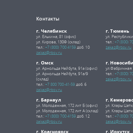
Контакты
г. Челябинск
г. Тюмень
ул. Елькина, 81 (офис)
ул. Республики
ул. Кирова, 130Ф (склад)
тел.:
+7 (800) 7
тел.:
+7 (800) 700 4159
доб. 10
zakaz@rbsv.ru
zakaz@rbsv.ru
г. Омск
г. Новосиб
ул. Арнольда Нейбута, 91а (офис)
ул.Фабричная 
ул. Арнольда Нейбута, 91а/9
тел.:
+7 (800) 7
(склад)
zakaz@rbsv.ru
тел.:
+7 800 700-41-59
доб. 6
zakaz@rbsv.ru
г. Барнаул
г. Кемеров
ул. Молодежная, 172 лит Б (офис)
ул. Клары Цетк
ул. Молодежная, 172 лит А (склад)
ул. Клары Цетк
тел.:
+7 (800) 700 4159
доб. 12
тел.:
+7 (800) 7
zakaz@rbsv.ru
zakaz@rbsv.ru
г. Красноярск
г. Иркутск