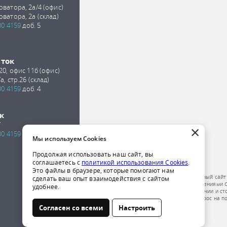
оватора, 2а/4 (офис)
оватора, 2а (склад)
00 4159
доб. 5
сток
 20, офис 11б (офис)
а, стр.26 (склад)
00 4159
доб. 4
к
7
×
00 4159
доб. 2
Мы используем Cookies
Продолжая использовать наш сайт, вы
соглашаетесь с
политикой использования Cookies
.
Это файлы в браузере, которые помогают нам
Обращаем ваше внимание на то, что данный сайт
сделать ваш опыт взаимодействия с сайтом
публичной офертой, определяемой положениями Ст
удобнее.
получения подробной информации о наличии и ст
компании по телефону или отправить запрос на п
Согласен со всеми
Настроить