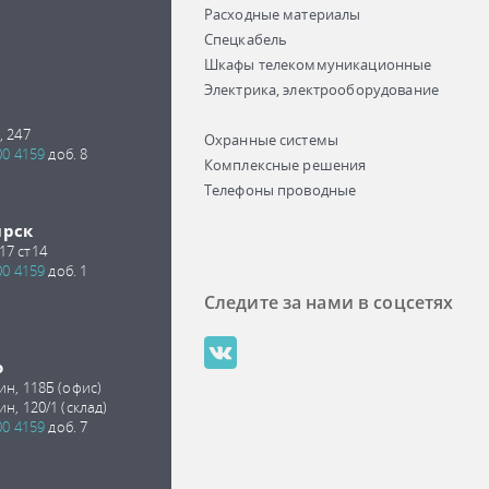
Расходные материалы
Спецкабель
Шкафы телекоммуникационные
Электрика, электрооборудование
, 247
Охранные системы
00 4159
доб. 8
Комплексные решения
Телефоны проводные
ирск
17 ст14
00 4159
доб. 1
Следите за нами в соцсетях
о
ин, 118Б (офис)
ин, 120/1 (склад)
00 4159
доб. 7