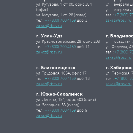
ул. Кутузова, 1 ст100, офис 304
ул. Генерала Д
(офис)
ул. Генерала Д
ул. Кутузова, 1 ст128 (склад)
тел.:
+7 (800) 7
тел.:
+7 (800) 700 4159
доб. 3
zakaz@rbsv.ru
zakaz@rbsv.ru
г. Улан-Удэ
г. Владиво
ул. Красноармейская, 28, офис 208
ул. Посадская,
тел.:
+7 (800) 700 4159
доб. 11
ул. Фадеева, 47
zakaz@rbsv.ru
тел.:
+7 (800) 7
zakaz@rbsv.ru
г. Благовещенск
г. Хабаровс
ул. Трудовая, 165А, офис 17
ул. Пермская, 
тел.:
+7 (800) 700 4159
доб. 13
тел.:
+7 (800) 7
zakaz@rbsv.ru
zakaz@rbsv.ru
г. Южно-Сахалинск
ул. Ленина, 154, офис 503 (офис)
ул. Западная, 58 (склад)
тел.:
+7 (800) 700 4159
доб. 9
zakaz@rbsv.ru