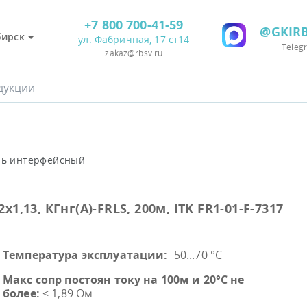
+7 800 700-41-59
@GKIRB
бирск
ул. Фабричная, 17 ст14
Teleg
zakaz@rbsv.ru
ль интерфейсный
,13, КГнг(А)-FRLS, 200м, ITK FR1-01-F-7317
Температура эксплуатации:
-50...70 °C
Макс сопр постоян току на 100м и 20°С не
более:
≤ 1,89 Ом