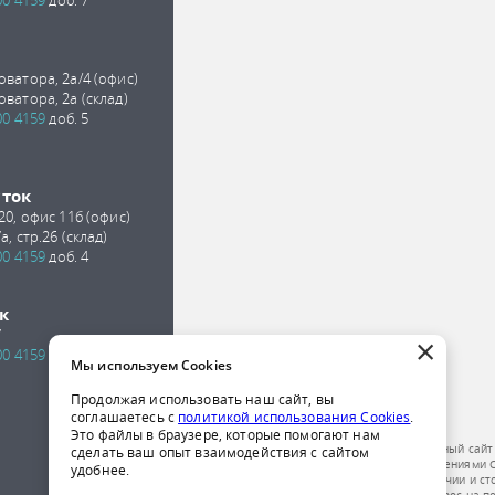
00 4159
доб. 7
оватора, 2а/4 (офис)
оватора, 2а (склад)
00 4159
доб. 5
сток
 20, офис 11б (офис)
а, стр.26 (склад)
00 4159
доб. 4
к
7
×
00 4159
доб. 2
Мы используем Cookies
Продолжая использовать наш сайт, вы
соглашаетесь с
политикой использования Cookies
.
Это файлы в браузере, которые помогают нам
Обращаем ваше внимание на то, что данный сайт
сделать ваш опыт взаимодействия с сайтом
публичной офертой, определяемой положениями Ст
удобнее.
получения подробной информации о наличии и ст