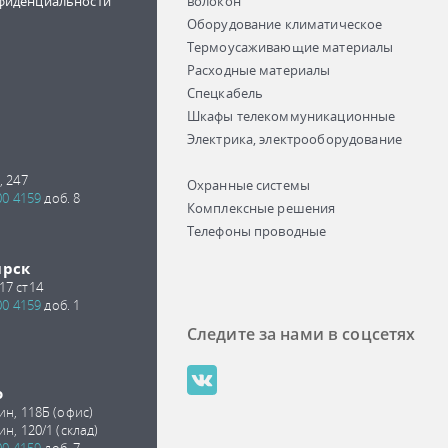
фиденциальности
волокон
Оборудование климатическое
Термоусаживающие материалы
Расходные материалы
Спецкабель
Шкафы телекоммуникационные
Электрика, электрооборудование
, 247
Охранные системы
00 4159
доб. 8
Комплексные решения
Телефоны проводные
ирск
17 ст14
00 4159
доб. 1
Следите за нами в соцсетях
о
ин, 118Б (офис)
ин, 120/1 (склад)