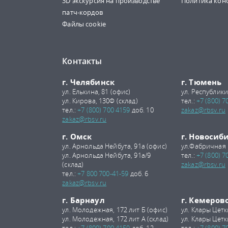
3D экскурсия на производстве
Политика кон
патч-кордов
Файлы cookie
Контакты
г. Челябинск
г. Тюмень
ул. Елькина, 81 (офис)
ул. Республики
ул. Кирова, 130Ф (склад)
тел.:
+7 (800) 7
тел.:
+7 (800) 700 4159
доб. 10
zakaz@rbsv.ru
zakaz@rbsv.ru
г. Омск
г. Новосиб
ул. Арнольда Нейбута, 91а (офис)
ул.Фабричная 
ул. Арнольда Нейбута, 91а/9
тел.:
+7 (800) 7
(склад)
zakaz@rbsv.ru
тел.:
+7 800 700-41-59
доб. 6
zakaz@rbsv.ru
г. Барнаул
г. Кемеров
ул. Молодежная, 172 лит Б (офис)
ул. Клары Цетк
ул. Молодежная, 172 лит А (склад)
ул. Клары Цетк